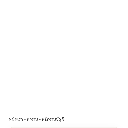
b
l
Li
e
o
n
o
k
k
หน้าแรก
»
หางาน
»
พนักงานบัญชี