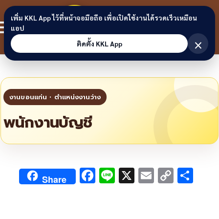
Skip to content
ขอนแก่น
เพิ่ม KKL App ไว้ที่หน้าจอมือถือ เพื่อเปิดใช้งานได้รวดเร็วเหมือน
สมาชิก
แอป
ลิงก์
×
ติดตั้ง KKL App
พนักงานบัญชี
F
Li
X
E
C
S
Share
ac
n
m
o
h
e
e
ai
py
ar