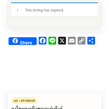
This listing has expired.
F
Li
X
E
C
S
Share
ac
n
m
o
h
e
e
ai
py
ar
b
l
Li
e
o
n
o
k
k
AD • SPONSOR
ลงโฆษณากับขอนแก่นลิงก์