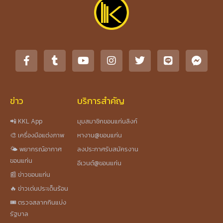
ข่าว
บริการสำคัญ
📲 KKL App
มุมสมาชิกขอนแก่นลิงก์
🎨 เครื่องมือแต่งภาพ
หางาน@ขอนแก่น
🌤️ พยากรณ์อากาศ
ลงประกาศรับสมัครงาน
ขอนแก่น
อีเวนต์@ขอนแก่น
📰 ข่าวขอนแก่น
🔥 ข่าวเด่นประเด็นร้อน
🎟️ ตรวจสลากกินแบ่ง
รัฐบาล