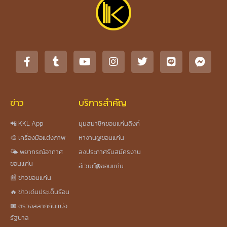
ข่าว
บริการสำคัญ
📲 KKL App
มุมสมาชิกขอนแก่นลิงก์
🎨 เครื่องมือแต่งภาพ
หางาน@ขอนแก่น
🌤️ พยากรณ์อากาศ
ลงประกาศรับสมัครงาน
ขอนแก่น
อีเวนต์@ขอนแก่น
📰 ข่าวขอนแก่น
🔥 ข่าวเด่นประเด็นร้อน
🎟️ ตรวจสลากกินแบ่ง
รัฐบาล