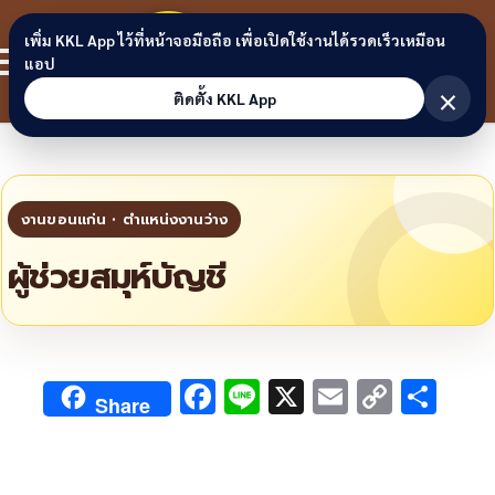
Skip to content
ขอนแก่น
เพิ่ม KKL App ไว้ที่หน้าจอมือถือ เพื่อเปิดใช้งานได้รวดเร็วเหมือน
สมาชิก
แอป
ลิงก์
×
ติดตั้ง KKL App
ผู้ช่วยสมุห์บัญชี
F
Li
X
E
C
S
Share
ac
n
m
o
h
e
e
ai
py
ar