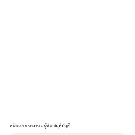
b
l
Li
e
o
n
o
k
k
หน้าแรก
»
หางาน
»
ผู้ช่วยสมุห์บัญชี