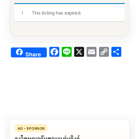
This listing has expired.
F
Li
X
E
C
S
Share
ac
n
m
o
h
e
e
ai
py
ar
b
l
Li
e
o
n
o
k
k
AD • SPONSOR
ลงโฆษณากับขอนแก่นลิงก์