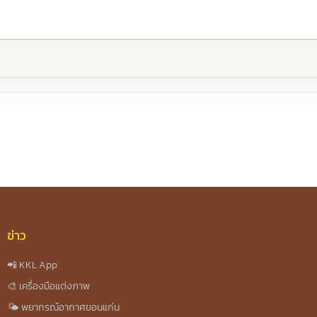
re
ข่าว
📲 KKL App
🎨 เครื่องมือแต่งภาพ
🌤️ พยากรณ์อากาศขอนแก่น