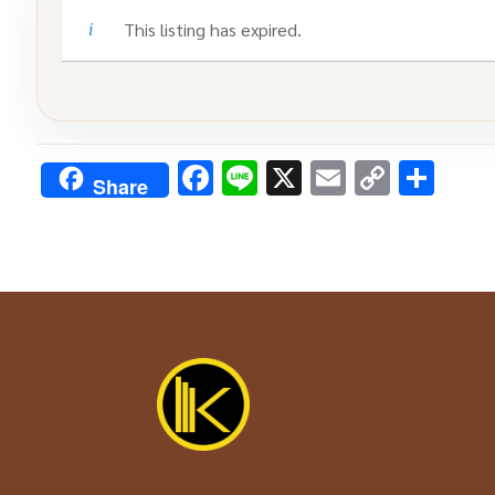
This listing has expired.
Facebook
Line
X
Email
Copy
Sha
Share
Link