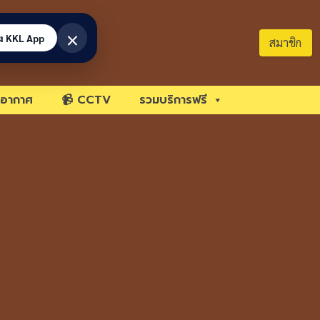
×
้ง KKL App
สมาชิก
อากาศ
📹 CCTV
รวมบริการฟรี