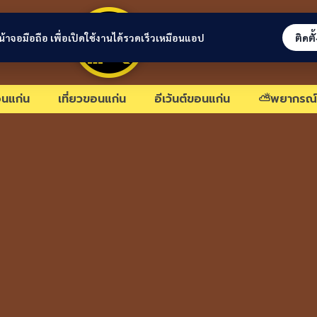
ขอนแก่นลิงก์
่หน้าจอมือถือ เพื่อเปิดใช้งานได้รวดเร็วเหมือนแอป
ติดตั
นแก่น
เที่ยวขอนแก่น
อีเว้นต์ขอนแก่น
⛅พยากรณ์