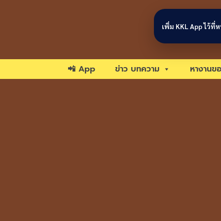
Skip to content
เพิ่ม KKL App ไว้ที
📲 App
ข่าว บทความ
หางานขอ