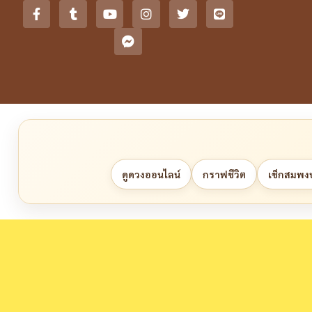
ดูดวงออนไลน์
กราฟชีวิต
เช็กสมพงษ์