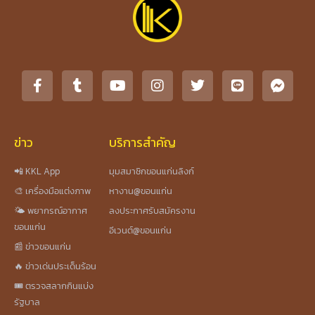
ข่าว
บริการสำคัญ
📲 KKL App
มุมสมาชิกขอนแก่นลิงก์
🎨 เครื่องมือแต่งภาพ
หางาน@ขอนแก่น
🌤️ พยากรณ์อากาศ
ลงประกาศรับสมัครงาน
ขอนแก่น
อีเวนต์@ขอนแก่น
📰 ข่าวขอนแก่น
🔥 ข่าวเด่นประเด็นร้อน
🎟️ ตรวจสลากกินแบ่ง
รัฐบาล