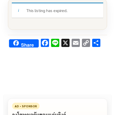
This listing has expired.
F
Li
X
E
C
S
Share
ac
n
m
o
h
e
e
ai
py
ar
b
l
Li
e
o
n
o
k
k
AD • SPONSOR
ลงโฆษณากับขอนแก่นลิงก์