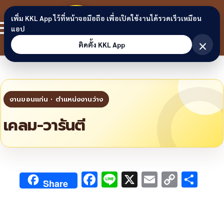
Skip to content
ขอนแก่น
เพิ่ม KKL App ไว้ที่หน้าจอมือถือ เพื่อเปิดใช้งานได้รวดเร็วเหมือน
สมาชิก
แอป
ลิงก์
×
ติดตั้ง KKL App
เคลม-วารันตี
F
Li
X
E
C
S
Share
ac
n
m
o
h
e
e
ai
py
ar