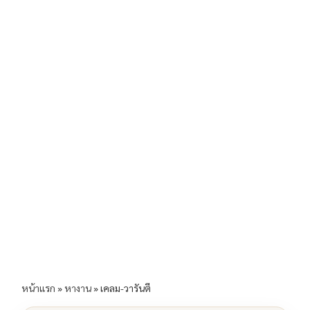
b
l
Li
e
o
n
o
k
k
หน้าแรก
»
หางาน
»
เคลม-วารันตี