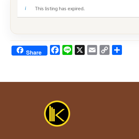
This listing has expired.
Facebook
Line
X
Email
Copy
Sha
Share
Link