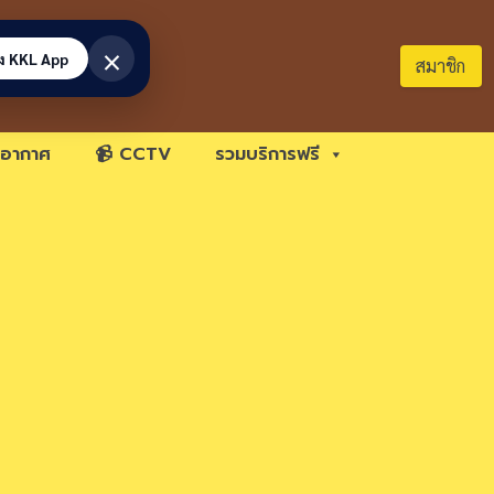
×
้ง KKL App
สมาชิก
อากาศ
📹 CCTV
รวมบริการฟรี