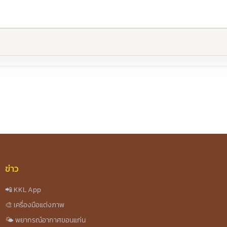
re
ข่าว
📲 KKL App
🎨 เครื่องมือแต่งภาพ
🌤️ พยากรณ์อากาศขอนแก่น