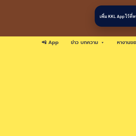
Skip to content
เพิ่ม KKL App ไว้ที
📲 App
ข่าว บทความ
หางานขอ