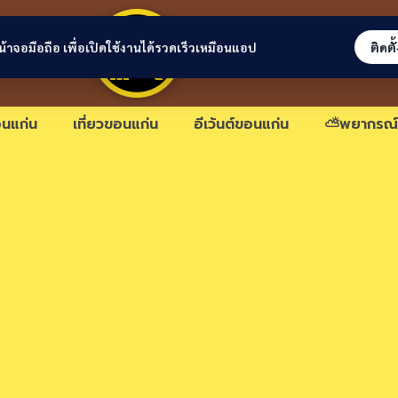
ขอนแก่นลิงก์
่หน้าจอมือถือ เพื่อเปิดใช้งานได้รวดเร็วเหมือนแอป
ติดตั
นแก่น
เที่ยวขอนแก่น
อีเว้นต์ขอนแก่น
⛅พยากรณ์