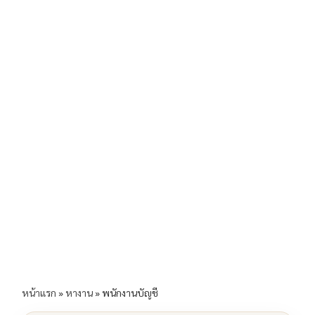
b
l
Li
e
o
n
o
k
k
หน้าแรก
»
หางาน
»
พนักงานบัญชี