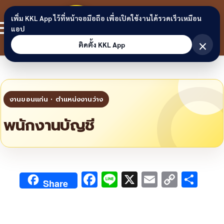
Skip to content
ขอนแก่น
เพิ่ม KKL App ไว้ที่หน้าจอมือถือ เพื่อเปิดใช้งานได้รวดเร็วเหมือน
สมาชิก
แอป
ลิงก์
×
ติดตั้ง KKL App
พนักงานบัญชี
F
Li
X
E
C
S
Share
ac
n
m
o
h
e
e
ai
py
ar