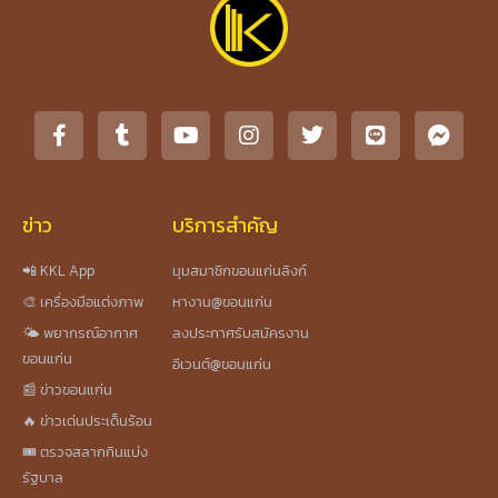
ข่าว
บริการสำคัญ
📲 KKL App
มุมสมาชิกขอนแก่นลิงก์
🎨 เครื่องมือแต่งภาพ
หางาน@ขอนแก่น
🌤️ พยากรณ์อากาศ
ลงประกาศรับสมัครงาน
ขอนแก่น
อีเวนต์@ขอนแก่น
📰 ข่าวขอนแก่น
🔥 ข่าวเด่นประเด็นร้อน
🎟️ ตรวจสลากกินแบ่ง
รัฐบาล