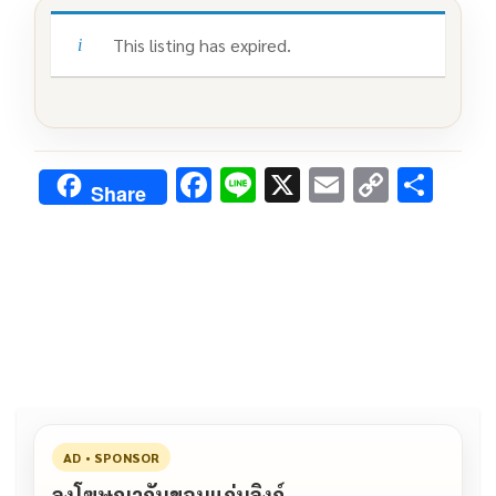
This listing has expired.
F
Li
X
E
C
S
Share
ac
n
m
o
h
e
e
ai
py
ar
b
l
Li
e
o
n
o
k
k
AD • SPONSOR
ลงโฆษณากับขอนแก่นลิงก์