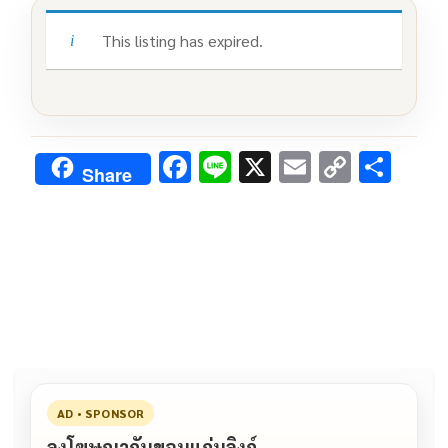
This listing has expired.
F
Li
X
E
C
S
Share
ac
n
m
o
h
e
e
ai
py
ar
b
l
Li
e
o
n
o
k
k
AD • SPONSOR
ลงโฆษณากับขอนแก่นลิงก์