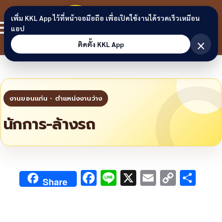
Skip to content
ขอนแก่น
เพิ่ม KKL App ไว้ที่หน้าจอมือถือ เพื่อเปิดใช้งานได้รวดเร็วเหมือน
สมาชิก
แอป
ลิงก์
×
ติดตั้ง KKL App
นักการ-ล้างรถ
F
Li
X
E
C
S
Share
ac
n
m
o
h
e
e
ai
py
ar