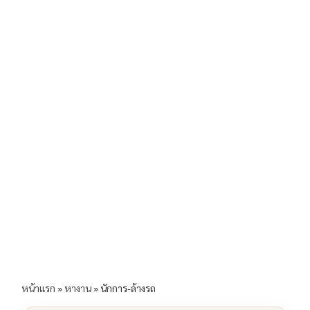
b
l
Li
e
o
n
o
k
k
หน้าแรก
»
หางาน
»
นักการ-ล้างรถ