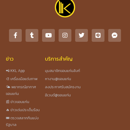
ข่าว
บริการสำคัญ
📲 KKL App
มุมสมาชิกขอนแก่นลิงก์
🎨 เครื่องมือแต่งภาพ
หางาน@ขอนแก่น
🌤️ พยากรณ์อากาศ
ลงประกาศรับสมัครงาน
ขอนแก่น
อีเวนต์@ขอนแก่น
📰 ข่าวขอนแก่น
🔥 ข่าวเด่นประเด็นร้อน
🎟️ ตรวจสลากกินแบ่ง
รัฐบาล