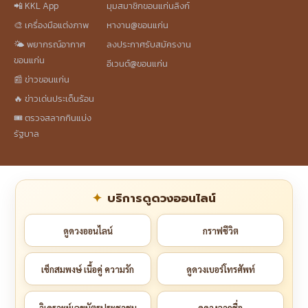
📲 KKL App
มุมสมาชิกขอนแก่นลิงก์
🎨 เครื่องมือแต่งภาพ
หางาน@ขอนแก่น
🌤️ พยากรณ์อากาศ
ลงประกาศรับสมัครงาน
ขอนแก่น
อีเวนต์@ขอนแก่น
📰 ข่าวขอนแก่น
🔥 ข่าวเด่นประเด็นร้อน
🎟️ ตรวจสลากกินแบ่ง
รัฐบาล
บริการดูดวงออนไลน์
ดูดวงออนไลน์
กราฟชีวิต
เช็กสมพงษ์ เนื้อคู่ ความรัก
ดูดวงเบอร์โทรศัพท์
วิเคราะห์เลขบัตรประชาชน
ดูดวงจากชื่อ