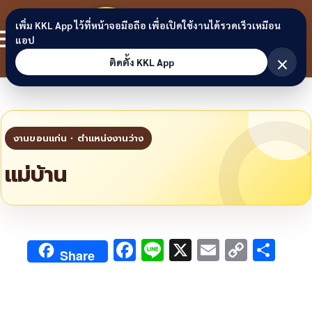
Skip to content
ขอนแก่น
เพิ่ม KKL App ไว้ที่หน้าจอมือถือ เพื่อเปิดใช้งานได้รวดเร็วเหมือน
สมาชิก
แอป
ลิงก์
×
ติดตั้ง KKL App
แม่บ้าน
F
Li
X
E
C
S
Share
ac
n
m
o
h
e
e
ai
py
ar