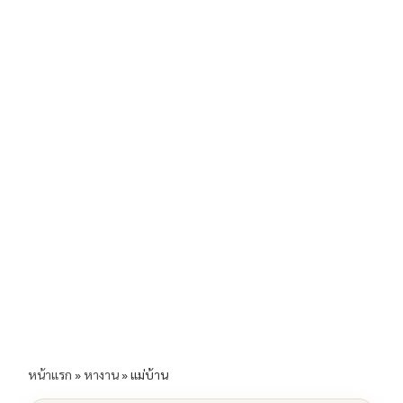
b
l
Li
e
o
n
o
k
k
หน้าแรก
»
หางาน
»
แม่บ้าน