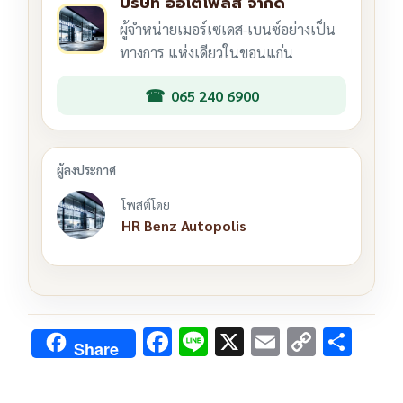
บริษัท ออโตโพลิส จำกัด
ผู้จำหน่ายเมอร์เซเดส-เบนซ์อย่างเป็น
ทางการ แห่งเดียวในขอนแก่น
065 240 6900
โพสต์โดย
HR Benz Autopolis
F
Li
X
E
C
S
Share
ac
n
m
o
h
e
e
ai
py
ar