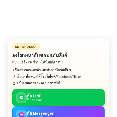
b
l
Li
e
o
n
o
k
k
AD • SPONSOR
ลงโฆษณากับขอนแก่นลิงก์
แบนเนอร์ • PR ข่าว • โปรโมตกิจกรรม
⚡ รับเรทราคาและคำแนะนำภายในวันเดียว
📌 เลือกลงโฆษณาได้ทั้ง เว็บไซต์/Facebook/Tiktok
🧾 ขอใบเสนอราคา / ออกเอกสารได้
ทัก LINE
รับเรทราคา
ทัก Messenger