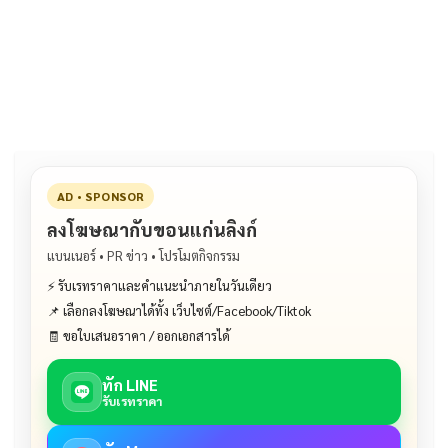
e
e
ai
py
ar
b
l
Li
e
o
n
o
k
k
AD • SPONSOR
ลงโฆษณากับขอนแก่นลิงก์
แบนเนอร์ • PR ข่าว • โปรโมตกิจกรรม
⚡ รับเรทราคาและคำแนะนำภายในวันเดียว
📌 เลือกลงโฆษณาได้ทั้ง เว็บไซต์/Facebook/Tiktok
🧾 ขอใบเสนอราคา / ออกเอกสารได้
ทัก LINE
รับเรทราคา