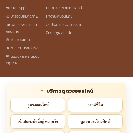
📲 KKL App
มุมสมาชิกขอนแก่นลิงก์
🎨 เครื่องมือแต่งภาพ
หางาน@ขอนแก่น
🌤️ พยากรณ์อากาศ
ลงประกาศรับสมัครงาน
ขอนแก่น
อีเวนต์@ขอนแก่น
📰 ข่าวขอนแก่น
🔥 ข่าวเด่นประเด็นร้อน
🎟️ ตรวจสลากกินแบ่ง
รัฐบาล
บริการดูดวงออนไลน์
ดูดวงออนไลน์
กราฟชีวิต
เช็กสมพงษ์ เนื้อคู่ ความรัก
ดูดวงเบอร์โทรศัพท์