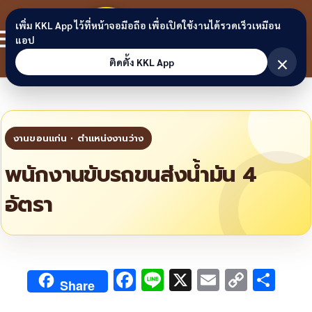
Skip to content
ขอนแก่น
เพิ่ม KKL App ไว้ที่หน้าจอมือถือ เพื่อเปิดใช้งานได้รวดเร็วเหมือน
สมาชิก
แอป
ลิงก์
×
ติดตั้ง KKL App
พนักงานขับรถขนส่งน้ำมัน 4
อัตรา
F
Li
X
E
C
S
Share
ac
n
m
o
h