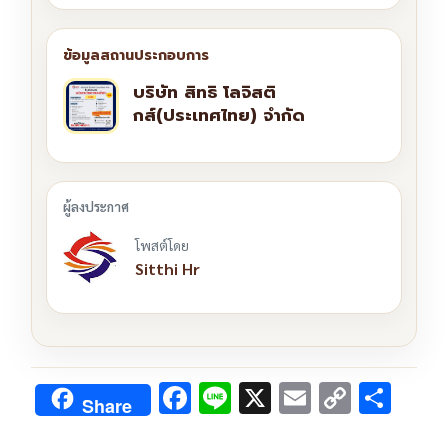
บริษัท สิทธิ โลจิสติ
กส์(ประเทศไทย) จำกัด
โพสต์โดย
Sitthi Hr
F
Li
X
E
C
S
Share
ac
n
m
o
h