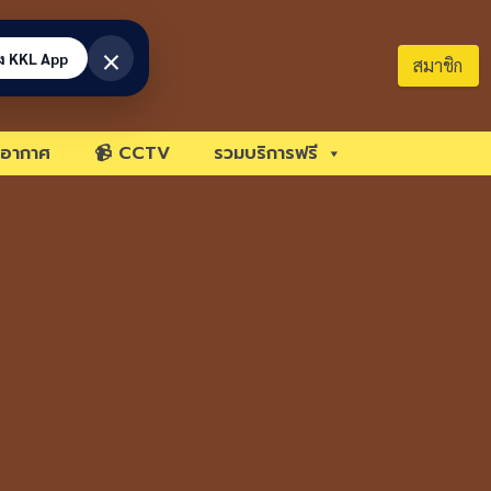
×
้ง KKL App
สมาชิก
อากาศ
📹 CCTV
รวมบริการฟรี