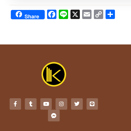
Facebook
Line
X
Email
Copy
Sha
Share
Link