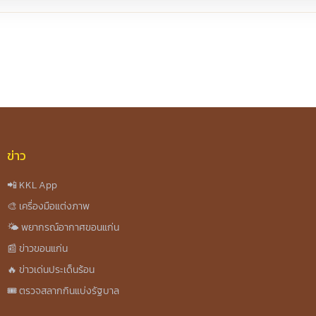
re
ข่าว
📲 KKL App
🎨 เครื่องมือแต่งภาพ
🌤️ พยากรณ์อากาศขอนแก่น
📰 ข่าวขอนแก่น
🔥 ข่าวเด่นประเด็นร้อน
🎟️ ตรวจสลากกินแบ่งรัฐบาล