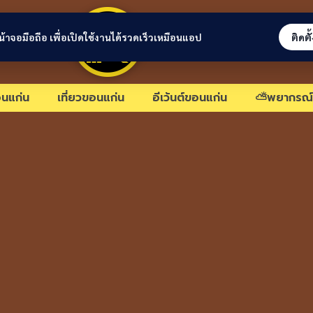
ขอนแก่นลิงก์
่หน้าจอมือถือ เพื่อเปิดใช้งานได้รวดเร็วเหมือนแอป
ติดตั
นแก่น
เที่ยวขอนแก่น
อีเว้นต์ขอนแก่น
⛅พยากรณ์