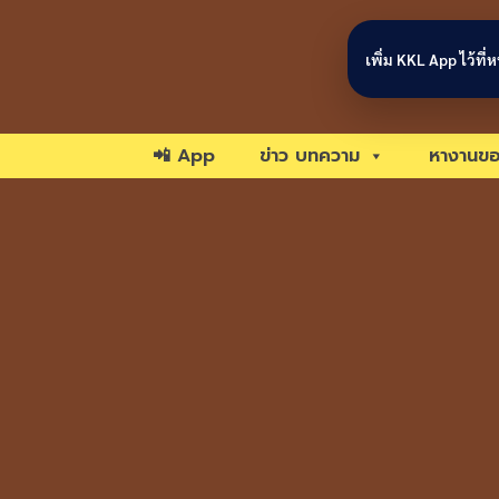
Skip to content
เพิ่ม KKL App ไว้ที
📲 App
ข่าว บทความ
หางานขอ