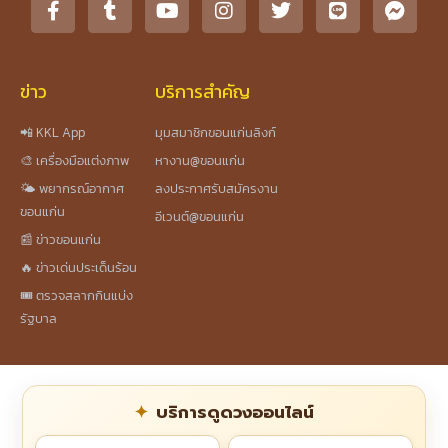
ข่าว
บริการสำคัญ
📲 KKL App
มุมสมาชิกขอนแก่นลิงก์
🎨 เครื่องมือแต่งภาพ
หางาน@ขอนแก่น
🌤️ พยากรณ์อากาศ
ลงประกาศรับสมัครงาน
ขอนแก่น
อีเวนต์@ขอนแก่น
📰 ข่าวขอนแก่น
🔥 ข่าวเด่นประเด็นร้อน
🎟️ ตรวจสลากกินแบ่ง
รัฐบาล
บริการดูดวงออนไลน์