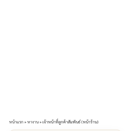
b
l
Li
e
o
n
o
k
k
หน้าแรก
»
หางาน
»
เจ้าหน้าที่ลูกค้าสัมพันธ์ (หน้าร้าน)