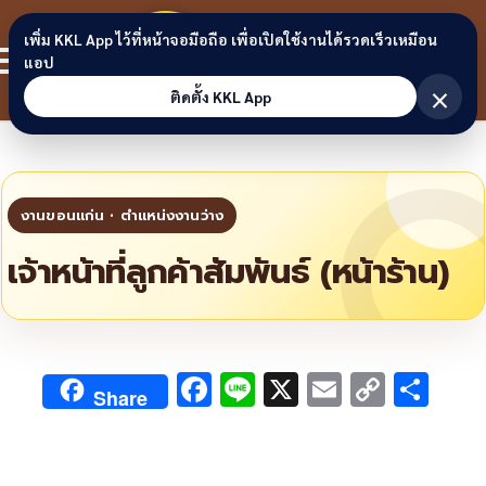
Skip to content
ขอนแก่น
เพิ่ม KKL App ไว้ที่หน้าจอมือถือ เพื่อเปิดใช้งานได้รวดเร็วเหมือน
สมาชิก
แอป
ลิงก์
×
ติดตั้ง KKL App
เจ้าหน้าที่ลูกค้าสัมพันธ์ (หน้าร้าน)
F
Li
X
E
C
S
Share
ac
n
m
o
h
e
e
ai
py
ar