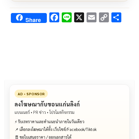
F
Li
X
E
C
S
Share
ac
n
m
o
h
e
e
ai
py
ar
b
l
Li
e
o
n
o
k
k
AD • SPONSOR
ลงโฆษณากับขอนแก่นลิงก์
แบนเนอร์ • PR ข่าว • โปรโมตกิจกรรม
⚡ รับเรทราคาและคำแนะนำภายในวันเดียว
📌 เลือกลงโฆษณาได้ทั้ง เว็บไซต์/Facebook/Tiktok
🧾 ขอใบเสนอราคา / ออกเอกสารได้