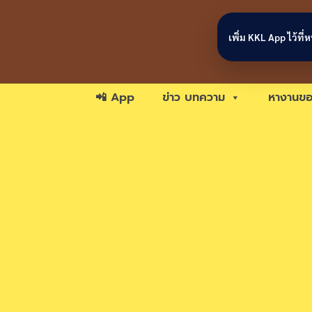
Skip to content
เพิ่ม KKL App ไว้ที
📲 App
ข่าว บทความ
หางานขอ