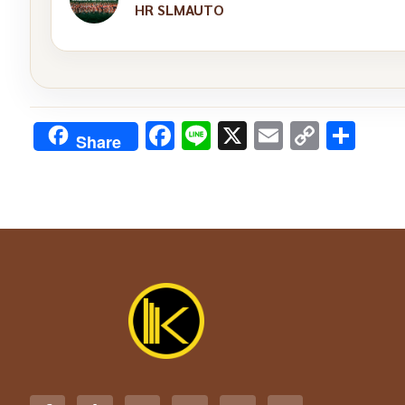
HR SLMAUTO
Facebook
Line
X
Email
Copy
Sha
Share
Link