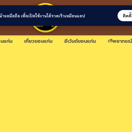
ขอนแก่นลิงก์
่หน้าจอมือถือ เพื่อเปิดใช้งานได้รวดเร็วเหมือนแอป
ติดตั
นแก่น
เที่ยวขอนแก่น
อีเว้นต์ขอนแก่น
⛅พยากรณ์