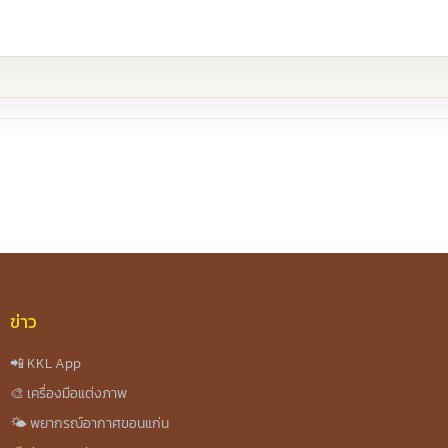
re
ข่าว
📲 KKL App
🎨 เครื่องมือแต่งภาพ
🌤️ พยากรณ์อากาศขอนแก่น