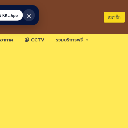
×
้ง KKL App
สมาชิก
อากาศ
📹 CCTV
รวมบริการฟรี