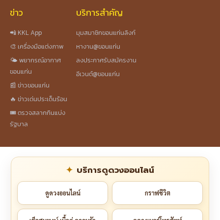
ข่าว
บริการสำคัญ
📲 KKL App
มุมสมาชิกขอนแก่นลิงก์
🎨 เครื่องมือแต่งภาพ
หางาน@ขอนแก่น
🌤️ พยากรณ์อากาศ
ลงประกาศรับสมัครงาน
ขอนแก่น
อีเวนต์@ขอนแก่น
📰 ข่าวขอนแก่น
🔥 ข่าวเด่นประเด็นร้อน
🎟️ ตรวจสลากกินแบ่ง
รัฐบาล
บริการดูดวงออนไลน์
ดูดวงออนไลน์
กราฟชีวิต