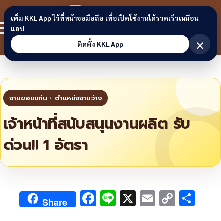
Skip to content
ขอนแก่น
เพิ่ม KKL App ไว้ที่หน้าจอมือถือ เพื่อเปิดใช้งานได้รวดเร็วเหมือน
สมาชิก
แอป
ลิงก์
×
ติดตั้ง KKL App
เจ้าหน้าที่สนับสนุนงานผลิต รับ
ด่วน!! 1 อัตรา
F
Li
X
E
C
S
Share
ac
n
m
o
h