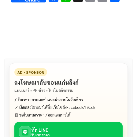
ac
n
m
o
h
e
e
ai
py
ar
b
l
Li
e
o
n
o
k
k
AD • SPONSOR
ลงโฆษณากับขอนแก่นลิงก์
แบนเนอร์ • PR ข่าว • โปรโมตกิจกรรม
⚡ รับเรทราคาและคำแนะนำภายในวันเดียว
📌 เลือกลงโฆษณาได้ทั้ง เว็บไซต์/Facebook/Tiktok
🧾 ขอใบเสนอราคา / ออกเอกสารได้
ทัก LINE
รับเรทราคา