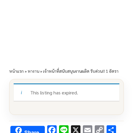
e
e
ai
py
ar
b
l
Li
e
o
n
o
k
k
หน้าแรก
»
หางาน
»
เจ้าหน้าที่สนับสนุนงานผลิต รับด่วน!! 1 อัตรา
This listing has expired.
F
Li
X
E
C
S
Share