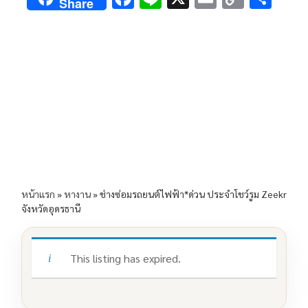
Share
ac
n
m
o
h
e
e
ai
py
ar
b
l
Li
e
o
n
o
k
k
หน้าแรก
»
หางาน
»
ช่างซ่อมรถยนต์ไฟฟ้า*ด่วน ประจำโชว์รูม Zeekr
จังหวัดอุดรธานี
This listing has expired.