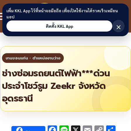
Skip to content
ขอนแก่น
เพิ่ม KKL App ไว้ที่หน้าจอมือถือ เพื่อเปิดใช้งานได้รวดเร็วเหมือน
สมาชิก
แอป
ลิงก์
×
ติดตั้ง KKL App
ช่างซ่อมรถยนต์ไฟฟ้า***ด่วน
ประจำโชว์รูม Zeekr จังหวัด
อุดรธานี
F
Li
X
E
C
S