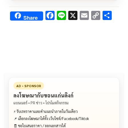
F
Li
X
E
C
S
Share
ac
n
m
o
h
e
e
ai
py
ar
b
l
Li
e
o
n
o
k
k
AD • SPONSOR
ลงโฆษณากับขอนแก่นลิงก์
แบนเนอร์ • PR ข่าว • โปรโมตกิจกรรม
⚡ รับเรทราคาและคำแนะนำภายในวันเดียว
📌 เลือกลงโฆษณาได้ทั้ง เว็บไซต์/Facebook/Tiktok
🧾 ขอใบเสนอราคา / ออกเอกสารได้