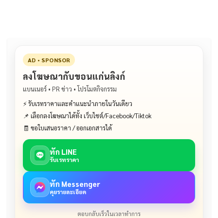
o
n
o
k
k
AD • SPONSOR
ลงโฆษณากับขอนแก่นลิงก์
แบนเนอร์ • PR ข่าว • โปรโมตกิจกรรม
⚡ รับเรทราคาและคำแนะนำภายในวันเดียว
📌 เลือกลงโฆษณาได้ทั้ง เว็บไซต์/Facebook/Tiktok
🧾 ขอใบเสนอราคา / ออกเอกสารได้
ทัก LINE
รับเรทราคา
ทัก Messenger
คุยรายละเอียด
ตอบกลับเร็วในเวลาทำการ