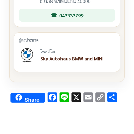
อ.เมือง จ.ขอนแก่น 40000
043333799
โพสต์โดย
Sky Autohaus BMW and MINI
F
Li
X
E
C
S
Share
ac
n
m
o
h
e
e
ai
py
ar
b
l
Li
e