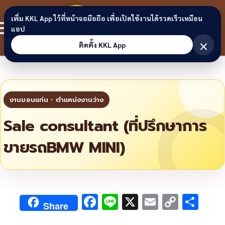
Skip to content
ขอนแก่น
เพิ่ม KKL App ไว้ที่หน้าจอมือถือ เพื่อเปิดใช้งานได้รวดเร็วเหมือน
สมาชิก
แอป
ลิงก์
×
ติดตั้ง KKL App
Sale consultant (ที่ปรึกษาการ
ขายรถBMW MINI)
F
Li
X
E
C
S
Share
ac
n
m
o
h