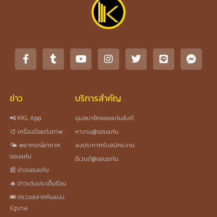
ข่าว
บริการสำคัญ
📲 KKL App
มุมสมาชิกขอนแก่นลิงก์
🎨 เครื่องมือแต่งภาพ
หางาน@ขอนแก่น
🌤️ พยากรณ์อากาศ
ลงประกาศรับสมัครงาน
ขอนแก่น
อีเวนต์@ขอนแก่น
📰 ข่าวขอนแก่น
🔥 ข่าวเด่นประเด็นร้อน
🎟️ ตรวจสลากกินแบ่ง
รัฐบาล