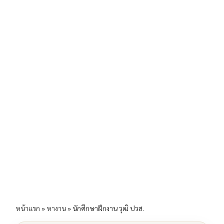
b
l
Li
e
o
n
o
k
k
หน้าแรก
»
หางาน
»
นักศึกษาฝึกงาน วุฒิ ปวส.