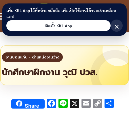
Skip to content
ขอนแก่น
เพิ่ม KKL App ไว้ที่หน้าจอมือถือ เพื่อเปิดใช้งานได้รวดเร็วเหมือน
สมาชิก
แอป
ลิงก์
×
ติดตั้ง KKL App
นักศึกษาฝึกงาน วุฒิ ปวส.
F
Li
X
E
C
S
Share
ac
n
m
o
h
e
e
ai
py
ar