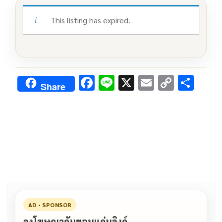
This listing has expired.
F
Li
X
E
C
S
Share
ac
n
m
o
h
e
e
ai
py
ar
b
l
Li
e
o
n
o
k
k
AD • SPONSOR
ลงโฆษณากับขอนแก่นลิงก์