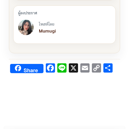
โพสต์โดย
Mumugi
F
Li
X
E
C
S
Share
ac
n
m
o
h
e
e
ai
py
ar
b
l
Li
e
o
n
o
k
k