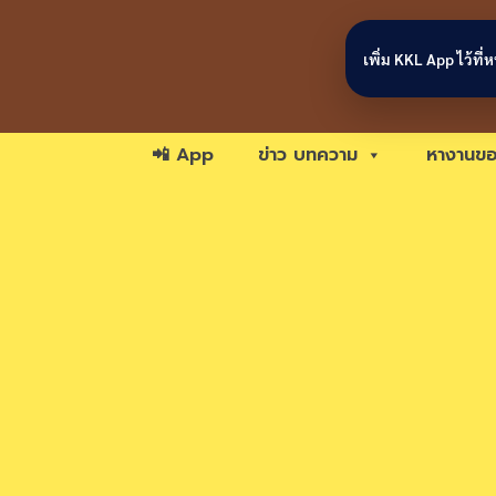
Skip to content
เพิ่ม KKL App ไว้ที
📲 App
ข่าว บทความ
หางานขอ