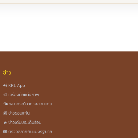
re
ข่าว
📲 KKL App
🎨 เครื่องมือแต่งภาพ
🌤️ พยากรณ์อากาศขอนแก่น
📰 ข่าวขอนแก่น
🔥 ข่าวเด่นประเด็นร้อน
🎟️ ตรวจสลากกินแบ่งรัฐบาล