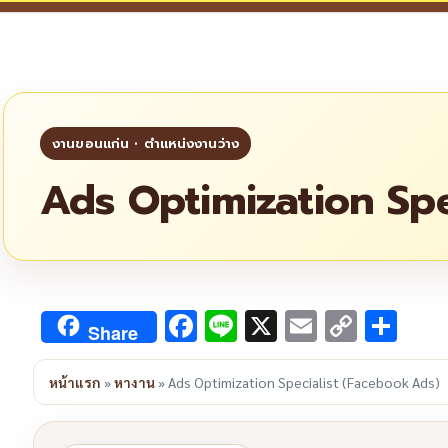
Ads Optimization Spe
Facebook
Line
X
Email
Copy
Sha
Share
Link
หน้าแรก
»
หางาน
»
Ads Optimization Specialist (Facebook Ads)