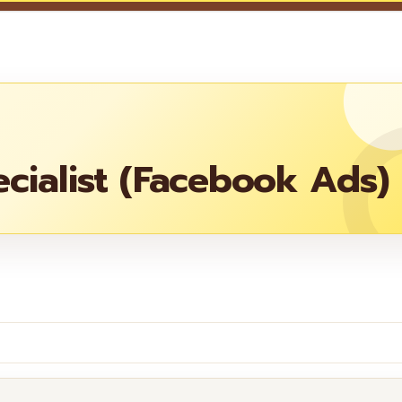
cialist (Facebook Ads)
re