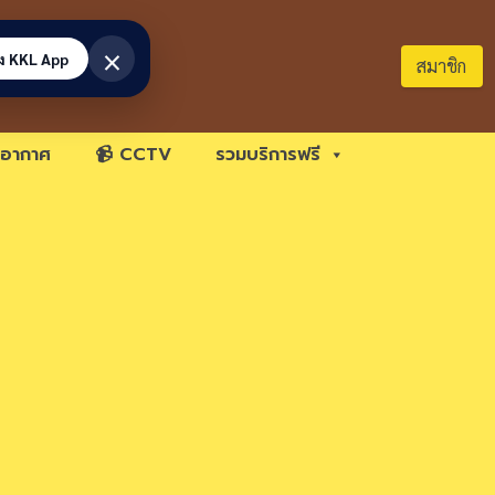
×
้ง KKL App
สมาชิก
อากาศ
📹 CCTV
รวมบริการฟรี