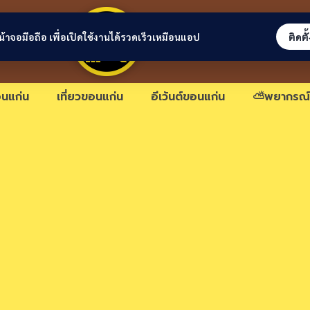
ขอนแก่นลิงก์
่หน้าจอมือถือ เพื่อเปิดใช้งานได้รวดเร็วเหมือนแอป
ติดตั
นแก่น
เที่ยวขอนแก่น
อีเว้นต์ขอนแก่น
⛅พยากรณ์