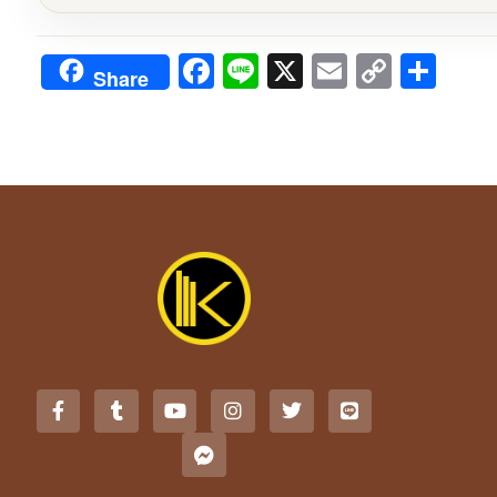
Facebook
Line
X
Email
Copy
Sha
Share
Link