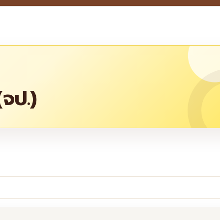
(จป.)
re