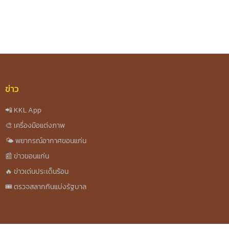
re
ข่าว
📲 KKL App
🎨 เครื่องมือแต่งภาพ
🌤️ พยากรณ์อากาศขอนแก่น
📰 ข่าวขอนแก่น
🔥 ข่าวเด่นประเด็นร้อน
🎟️ ตรวจสลากกินแบ่งรัฐบาล