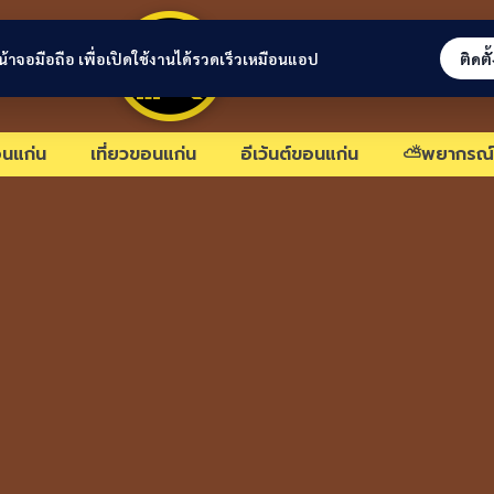
ขอนแก่นลิงก์
่หน้าจอมือถือ เพื่อเปิดใช้งานได้รวดเร็วเหมือนแอป
ติดตั
นแก่น
เที่ยวขอนแก่น
อีเว้นต์ขอนแก่น
⛅พยากรณ์