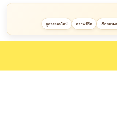
ดูดวงออนไลน์
กราฟชีวิต
เช็กสมพงษ์