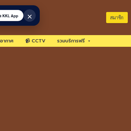
×
้ง KKL App
สมาชิก
อากาศ
📹 CCTV
รวมบริการฟรี