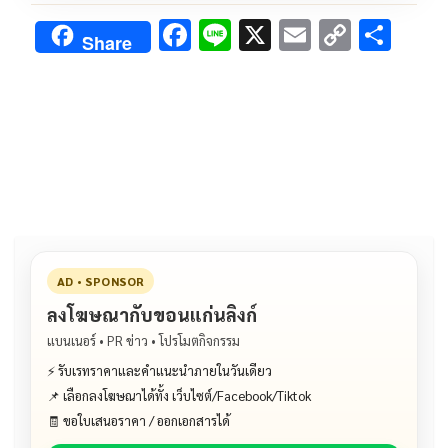
F
Li
X
E
C
S
Share
ac
n
m
o
h
e
e
ai
py
ar
b
l
Li
e
o
n
o
k
k
AD • SPONSOR
ลงโฆษณากับขอนแก่นลิงก์
แบนเนอร์ • PR ข่าว • โปรโมตกิจกรรม
⚡ รับเรทราคาและคำแนะนำภายในวันเดียว
📌 เลือกลงโฆษณาได้ทั้ง เว็บไซต์/Facebook/Tiktok
🧾 ขอใบเสนอราคา / ออกเอกสารได้