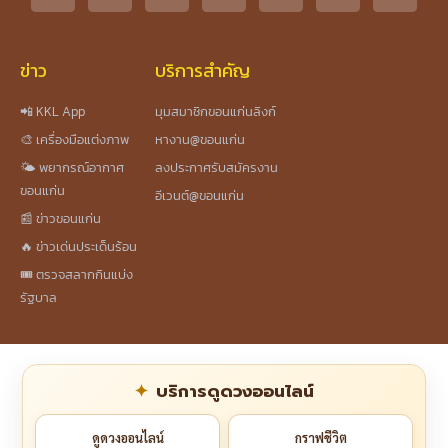
ข่าว
บริการสำคัญ
📲 KKL App
มุมสมาชิกขอนแก่นลิงก์
🎨 เครื่องมือแต่งภาพ
หางาน@ขอนแก่น
🌤️ พยากรณ์อากาศ
ลงประกาศรับสมัครงาน
ขอนแก่น
อีเวนต์@ขอนแก่น
📰 ข่าวขอนแก่น
🔥 ข่าวเด่นประเด็นร้อน
🎟️ ตรวจสลากกินแบ่ง
รัฐบาล
บริการดูดวงออนไลน์
ดูดวงออนไลน์
กราฟชีวิต