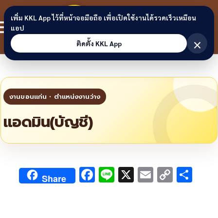
Skip to content
ขอนแก่น
เพิ่ม KKL App ไว้ที่หน้าจอมือถือ เพื่อเปิดใช้งานได้รวดเร็วเหมือน
สมาชิก
แอป
ลิงก์
×
ติดตั้ง KKL App
แอดมิน(บัญชี)
F
Li
X
E
C
S
Share
ac
n
m
o
h
e
e
ai
py
ar