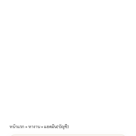
b
l
Li
e
o
n
o
k
k
หน้าแรก
»
หางาน
»
แอดมิน(บัญชี)