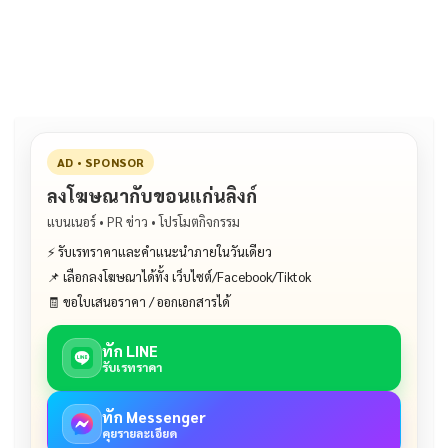
b
l
Li
e
o
n
o
k
k
AD • SPONSOR
ลงโฆษณากับขอนแก่นลิงก์
แบนเนอร์ • PR ข่าว • โปรโมตกิจกรรม
⚡ รับเรทราคาและคำแนะนำภายในวันเดียว
📌 เลือกลงโฆษณาได้ทั้ง เว็บไซต์/Facebook/Tiktok
🧾 ขอใบเสนอราคา / ออกเอกสารได้
ทัก LINE
รับเรทราคา
ทัก Messenger
คุยรายละเอียด