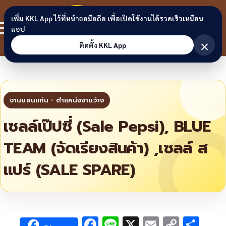
Skip to content
ขอนแก่น
เพิ่ม KKL App ไว้ที่หน้าจอมือถือ เพื่อเปิดใช้งานได้รวดเร็วเหมือน
สมาชิก
แอป
ลิงก์
×
ติดตั้ง KKL App
เซลล์เป๊ปซี่ (Sale Pepsi), BLUE
TEAM (จัดเรียงสินค้า) ,เซลล์ ส
แปร์ (SALE SPARE)
F
Li
X
E
C
S