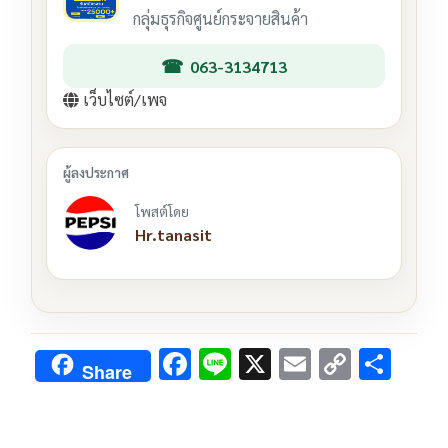
กลุ่มธุรกิจศูนย์กระจายสินค้า
063-3134713
เว็บไซต์/เพจ
โพสต์โดย
Hr.tanasit
F
Li
X
E
C
S
Share
ac
n
m
o
h
e
e
ai
py
ar