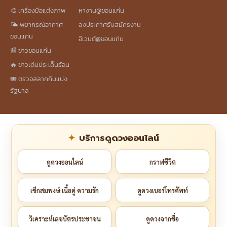
🎨 เครื่องมือแต่งภาพ
หางาน@ขอนแก่น
🌤️ พยากรณ์อากาศ
ลงประกาศรับสมัครงาน
ขอนแก่น
อีเวนต์@ขอนแก่น
📰 ข่าวขอนแก่น
🔥 ข่าวเด่นประเด็นร้อน
🎟️ ตรวจสลากกินแบ่ง
รัฐบาล
บริการดูดวงออนไลน์
ดูดวงออนไลน์
กราฟชีวิต
เช็กสมพงษ์ เนื้อคู่ ความรัก
ดูดวงเบอร์โทรศัพท์
วิเคราะห์เลขบัตรประชาชน
ดูดวงจากชื่อ