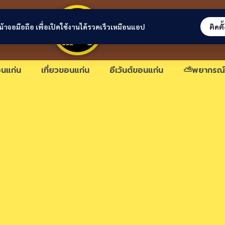
ขอนแก่นลิงก์
่หน้าจอมือถือ เพื่อเปิดใช้งานได้รวดเร็วเหมือนแอป
ติดตั
นแก่น
เที่ยวขอนแก่น
อีเว้นต์ขอนแก่น
⛅พยากรณ์