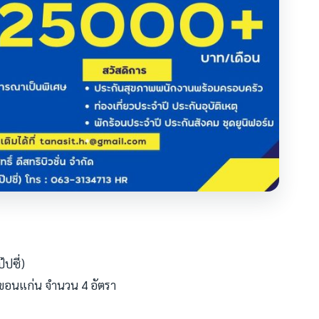
๊ปซี่)
ดขอนแก่น จำนวน 4 อัตรา