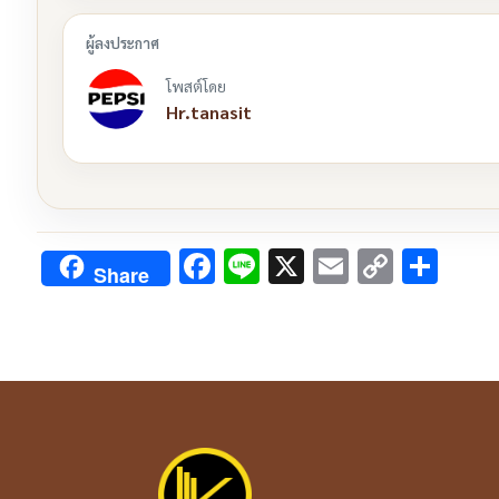
โพสต์โดย
Hr.tanasit
Facebook
Line
X
Email
Copy
Sha
Share
Link