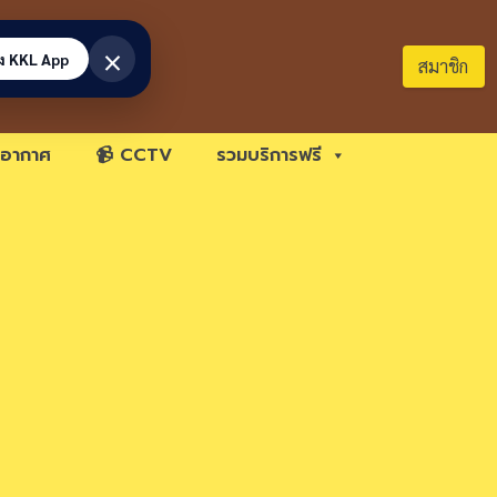
×
้ง KKL App
สมาชิก
อากาศ
📹 CCTV
รวมบริการฟรี