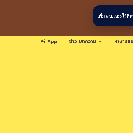
Skip to content
เพิ่ม KKL App ไว้ที
📲 App
ข่าว บทความ
หางานขอ