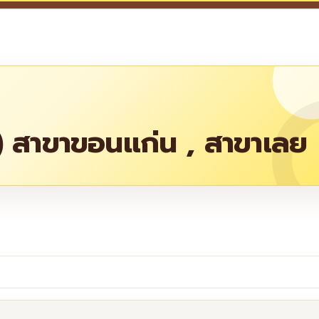
si) สาขาขอนแก่น , สาขาเลย
re
ย