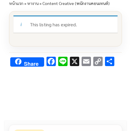
หน้าแรก
»
หางาน
»
Content Creative (พนักงานคอนเทนต์)
This listing has expired.
F
Li
X
E
C
S
Share
ac
n
m
o
h
e
e
ai
py
ar
b
l
Li
e
o
n
o
k
k