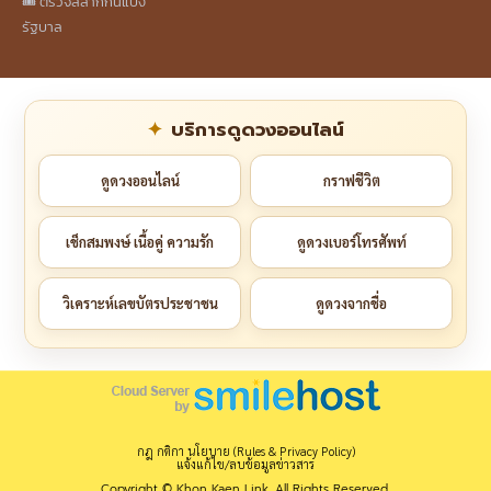
🎟️ ตรวจสลากกินแบ่ง
รัฐบาล
บริการดูดวงออนไลน์
ดูดวงออนไลน์
กราฟชีวิต
เช็กสมพงษ์ เนื้อคู่ ความรัก
ดูดวงเบอร์โทรศัพท์
วิเคราะห์เลขบัตรประชาชน
ดูดวงจากชื่อ
กฎ กติกา นโยบาย (Rules & Privacy Policy)
แจ้งแก้ไข/ลบข้อมูลข่าวสาร
Copyright © Khon Kaen Link. All Rights Reserved.