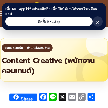
Skip to content
ขอนแก่น
เพิ่ม KKL App ไว้ที่หน้าจอมือถือ เพื่อเปิดใช้งานได้รวดเร็วเหมือน
สมาชิก
แอป
ลิงก์
×
ติดตั้ง KKL App
Content Creative (พนักงาน
คอนเทนต์)
F
Li
X
E
C
S
Share
ac
n
m
o
h