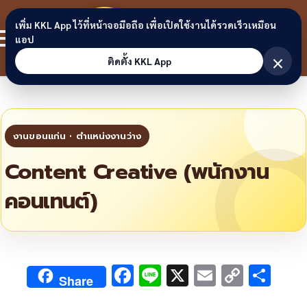
Skip to content
ขอนแก่น
เพิ่ม KKL App ไว้ที่หน้าจอมือถือ เพื่อเปิดใช้งานได้รวดเร็วเหมือน
สมาชิก
แอป
ลิงก์
×
ติดตั้ง KKL App
Content Creative (พนักงาน
คอนเทนต์)
F
Li
X
E
C
S
Share
ac
n
m
o
h