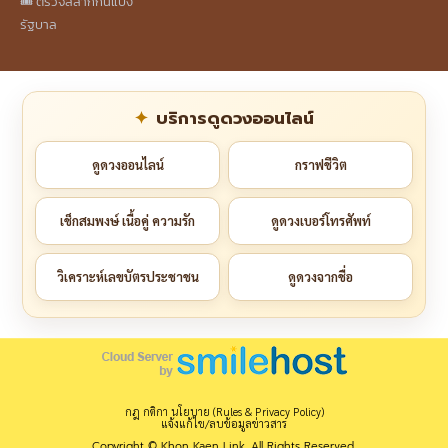
🎟️ ตรวจสลากกินแบ่ง
รัฐบาล
บริการดูดวงออนไลน์
ดูดวงออนไลน์
กราฟชีวิต
เช็กสมพงษ์ เนื้อคู่ ความรัก
ดูดวงเบอร์โทรศัพท์
วิเคราะห์เลขบัตรประชาชน
ดูดวงจากชื่อ
กฎ กติกา นโยบาย (Rules & Privacy Policy)
แจ้งแก้ไข/ลบข้อมูลข่าวสาร
Copyright © Khon Kaen Link. All Rights Reserved.