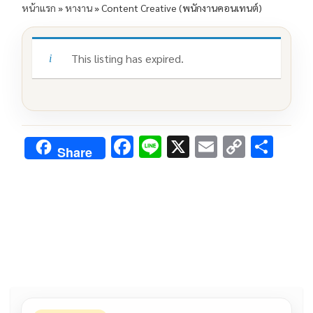
หน้าแรก
»
หางาน
»
Content Creative (พนักงานคอนเทนต์)
This listing has expired.
F
Li
X
E
C
S
Share
ac
n
m
o
h
e
e
ai
py
ar
b
l
Li
e
o
n
o
k
k