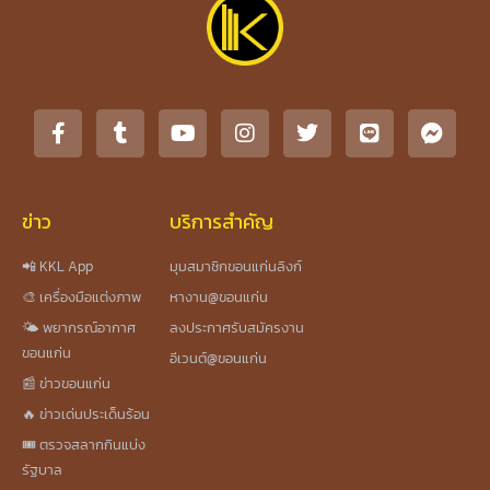
ข่าว
บริการสำคัญ
📲 KKL App
มุมสมาชิกขอนแก่นลิงก์
🎨 เครื่องมือแต่งภาพ
หางาน@ขอนแก่น
🌤️ พยากรณ์อากาศ
ลงประกาศรับสมัครงาน
ขอนแก่น
อีเวนต์@ขอนแก่น
📰 ข่าวขอนแก่น
🔥 ข่าวเด่นประเด็นร้อน
🎟️ ตรวจสลากกินแบ่ง
รัฐบาล