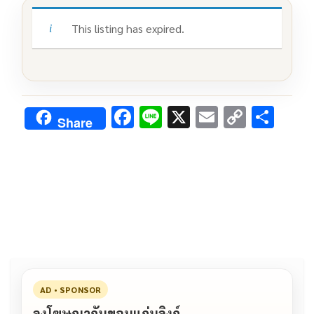
This listing has expired.
F
Li
X
E
C
S
Share
ac
n
m
o
h
e
e
ai
py
ar
b
l
Li
e
o
n
o
k
k
AD • SPONSOR
ลงโฆษณากับขอนแก่นลิงก์