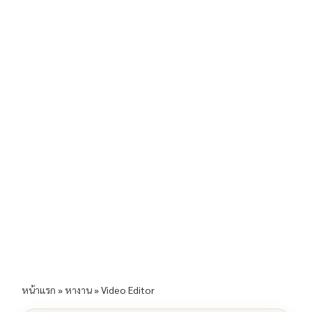
b
l
Li
e
o
n
o
k
k
หน้าแรก
»
หางาน
»
Video Editor