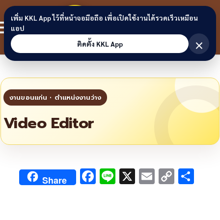
Skip to content
ขอนแก่น
เพิ่ม KKL App ไว้ที่หน้าจอมือถือ เพื่อเปิดใช้งานได้รวดเร็วเหมือน
สมาชิก
แอป
ลิงก์
×
ติดตั้ง KKL App
Video Editor
F
Li
X
E
C
S
Share
ac
n
m
o
h
e
e
ai
py
ar