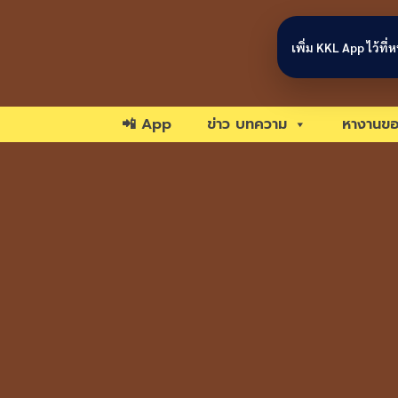
Skip to content
เพิ่ม KKL App ไว้ที
📲 App
ข่าว บทความ
หางานขอ