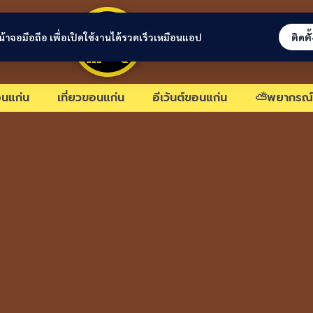
ขอนแก่นลิงก์
่หน้าจอมือถือ เพื่อเปิดใช้งานได้รวดเร็วเหมือนแอป
ติดตั
นแก่น
เที่ยวขอนแก่น
อีเว้นต์ขอนแก่น
⛅พยากรณ์