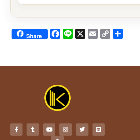
Facebook
Line
X
Email
Copy
Sha
Share
Link