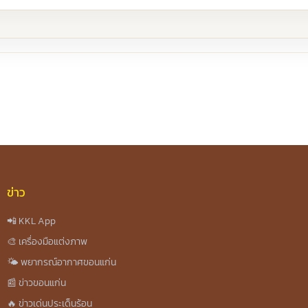
re
ข่าว
📲 KKL App
🎨 เครื่องมือแต่งภาพ
🌤️ พยากรณ์อากาศขอนแก่น
📰 ข่าวขอนแก่น
🔥 ข่าวเด่นประเด็นร้อน