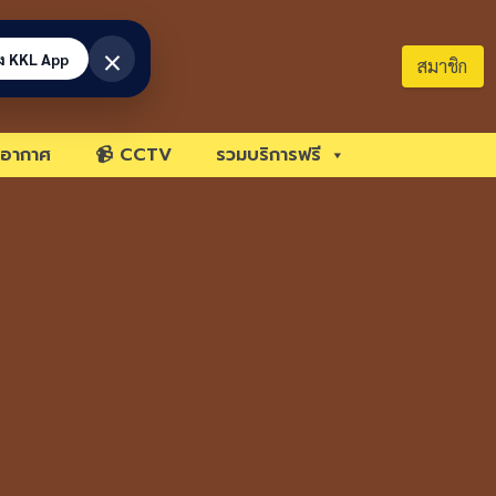
×
้ง KKL App
สมาชิก
อากาศ
📹 CCTV
รวมบริการฟรี