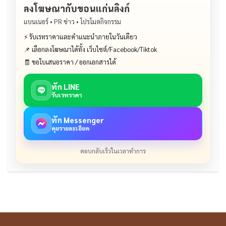
ลงโฆษณากับขอนแก่นลิงก์
แบนเนอร์ • PR ข่าว • โปรโมตกิจกรรม
⚡ รับเรทราคาและคำแนะนำภายในวันเดียว
📌 เลือกลงโฆษณาได้ทั้ง เว็บไซต์/Facebook/Tiktok
🧾 ขอใบเสนอราคา / ออกเอกสารได้
ทัก LINE
รับเรทราคา
ทัก Messenger
คุยรายละเอียด
ตอบกลับเร็วในเวลาทำการ