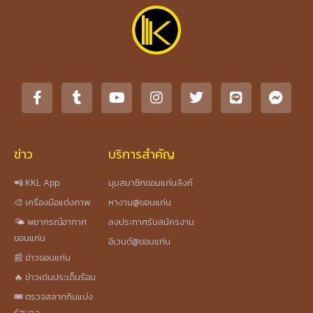
ข่าว
บริการสำคัญ
📲 KKL App
มุมสมาชิกขอนแก่นลิงก์
🎨 เครื่องมือแต่งภาพ
หางาน@ขอนแก่น
🌤️ พยากรณ์อากาศ
ลงประกาศรับสมัครงาน
ขอนแก่น
อีเวนต์@ขอนแก่น
📰 ข่าวขอนแก่น
🔥 ข่าวเด่นประเด็นร้อน
🎟️ ตรวจสลากกินแบ่ง
รัฐบาล