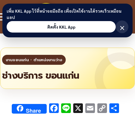
Skip to content
ขอนแก่น
เพิ่ม KKL App ไว้ที่หน้าจอมือถือ เพื่อเปิดใช้งานได้รวดเร็วเหมือน
สมาชิก
แอป
ลิงก์
×
ติดตั้ง KKL App
ช่างบริการ ขอนแก่น
F
Li
X
E
C
S
Share
ac
n
m
o
h
e
e
ai
py
ar