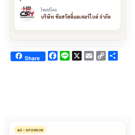
โพสต์โดย
บริษัท ชัยสวัสดิ์มอเตอร์ไบค์ จำกัด
F
Li
X
E
C
S
Share
ac
n
m
o
h
e
e
ai
py
ar
b
l
Li
e
o
n
o
k
k
AD • SPONSOR