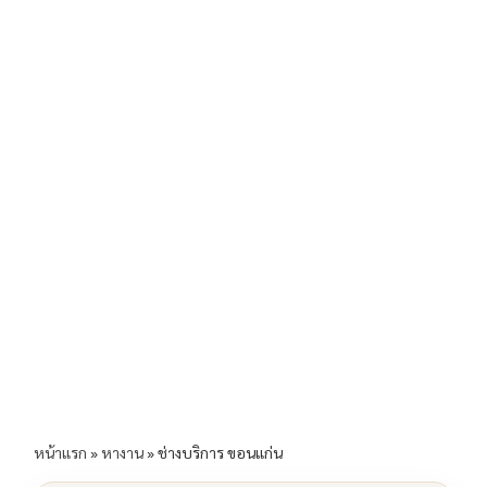
b
l
Li
e
o
n
o
k
k
หน้าแรก
»
หางาน
»
ช่างบริการ ขอนแก่น