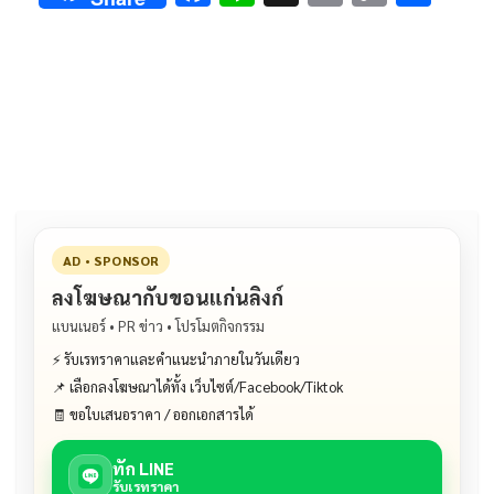
ac
n
m
o
h
e
e
ai
py
ar
b
l
Li
e
o
n
o
k
k
AD • SPONSOR
ลงโฆษณากับขอนแก่นลิงก์
แบนเนอร์ • PR ข่าว • โปรโมตกิจกรรม
⚡ รับเรทราคาและคำแนะนำภายในวันเดียว
📌 เลือกลงโฆษณาได้ทั้ง เว็บไซต์/Facebook/Tiktok
🧾 ขอใบเสนอราคา / ออกเอกสารได้
ทัก LINE
รับเรทราคา