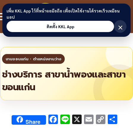
Skip to content
ขอนแก่น
เพิ่ม KKL App ไว้ที่หน้าจอมือถือ เพื่อเปิดใช้งานได้รวดเร็วเหมือน
สมาชิก
แอป
ลิงก์
×
ติดตั้ง KKL App
ช่างบริการ สาขาน้ำพองและสาขา
ขอนแก่น
F
Li
X
E
C
S
Share
ac
n
m
o
h