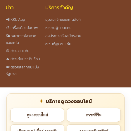
ข่าว
บริการสำคัญ
📲 KKL App
มุมสมาชิกขอนแก่นลิงก์
🎨 เครื่องมือแต่งภาพ
หางาน@ขอนแก่น
🌤️ พยากรณ์อากาศ
ลงประกาศรับสมัครงาน
ขอนแก่น
อีเวนต์@ขอนแก่น
📰 ข่าวขอนแก่น
🔥 ข่าวเด่นประเด็นร้อน
🎟️ ตรวจสลากกินแบ่ง
รัฐบาล
บริการดูดวงออนไลน์
ดูดวงออนไลน์
กราฟชีวิต