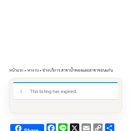
e
e
ai
py
ar
b
l
Li
e
o
n
o
k
k
หน้าแรก
»
หางาน
»
ช่างบริการ สาขาน้ำพองและสาขาขอนแก่น
This listing has expired.
F
Li
X
E
C
S
Share