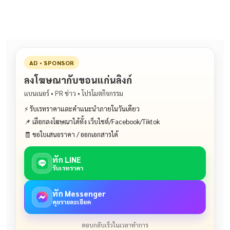
o
n
o
k
k
AD • SPONSOR
ลงโฆษณากับขอนแก่นลิงก์
แบนเนอร์ • PR ข่าว • โปรโมตกิจกรรม
⚡ รับเรทราคาและคำแนะนำภายในวันเดียว
📌 เลือกลงโฆษณาได้ทั้ง เว็บไซต์/Facebook/Tiktok
🧾 ขอใบเสนอราคา / ออกเอกสารได้
ทัก LINE
รับเรทราคา
ทัก Messenger
คุยรายละเอียด
ตอบกลับเร็วในเวลาทำการ