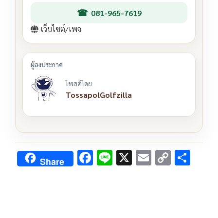
081-965-7619
เว็บไซต์/เพจ
โพสต์โดย
TossapolGolfzilla
F
Li
X
E
C
S
Share
ac
n
m
o
h
e
e
ai
py
ar
b
l
Li
e