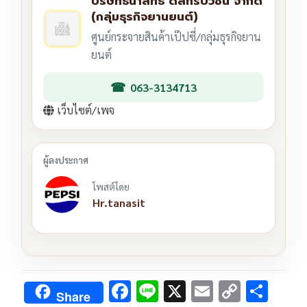
บริษัทธนาสิทธิ์ ดีสทริบิวชั่น จำกัด
(กลุ่มธุรกิจยานยนต์)
ศูนย์กระจายสินค้าเป๊ปซี่/กลุ่มธุรกิจยาน
ยนต์
063-3134713
เว็บไซต์/เพจ
โพสต์โดย
Hr.tanasit
F
Li
X
E
C
S
Share