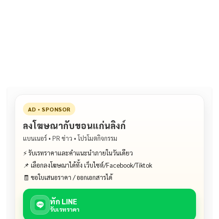
ac
n
m
o
h
e
e
ai
py
ar
b
l
Li
e
o
n
o
k
k
AD • SPONSOR
ลงโฆษณากับขอนแก่นลิงก์
แบนเนอร์ • PR ข่าว • โปรโมตกิจกรรม
⚡ รับเรทราคาและคำแนะนำภายในวันเดียว
📌 เลือกลงโฆษณาได้ทั้ง เว็บไซต์/Facebook/Tiktok
🧾 ขอใบเสนอราคา / ออกเอกสารได้
ทัก LINE
รับเรทราคา