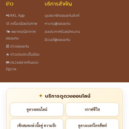
ข่าว
บริการสำคัญ
📲 KKL App
มุมสมาชิกขอนแก่นลิงก์
🎨 เครื่องมือแต่งภาพ
หางาน@ขอนแก่น
🌤️ พยากรณ์อากาศ
ลงประกาศรับสมัครงาน
ขอนแก่น
อีเวนต์@ขอนแก่น
📰 ข่าวขอนแก่น
🔥 ข่าวเด่นประเด็นร้อน
🎟️ ตรวจสลากกินแบ่ง
รัฐบาล
บริการดูดวงออนไลน์
ดูดวงออนไลน์
กราฟชีวิต
เช็กสมพงษ์ เนื้อคู่ ความรัก
ดูดวงเบอร์โทรศัพท์