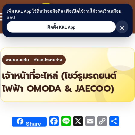
Skip to content
ขอนแก่น
เพิ่ม KKL App ไว้ที่หน้าจอมือถือ เพื่อเปิดใช้งานได้รวดเร็วเหมือน
สมาชิก
แอป
ลิงก์
×
ติดตั้ง KKL App
เจ้าหน้าที่อะไหล่ (โชว์รูมรถยนต์
ไฟฟ้า OMODA & JAECOO)
F
Li
X
E
C
S
Share
ac
n
m
o
h