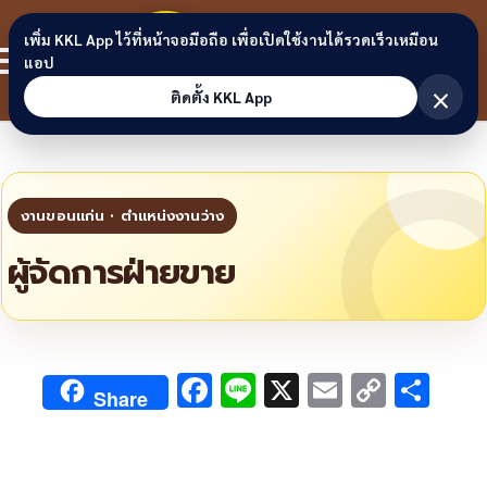
Skip to content
ขอนแก่น
เพิ่ม KKL App ไว้ที่หน้าจอมือถือ เพื่อเปิดใช้งานได้รวดเร็วเหมือน
สมาชิก
แอป
ลิงก์
×
ติดตั้ง KKL App
ผู้จัดการฝ่ายขาย
F
Li
X
E
C
S
Share
ac
n
m
o
h
e
e
ai
py
ar