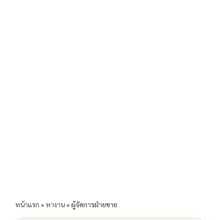
b
l
Li
e
o
n
o
k
k
หน้าแรก
»
หางาน
»
ผู้จัดการฝ่ายขาย