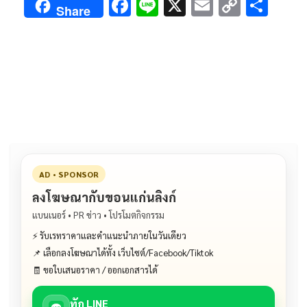
F
Li
X
E
C
S
Share
ac
n
m
o
h
e
e
ai
py
ar
b
l
Li
e
o
n
o
k
k
AD • SPONSOR
ลงโฆษณากับขอนแก่นลิงก์
แบนเนอร์ • PR ข่าว • โปรโมตกิจกรรม
⚡ รับเรทราคาและคำแนะนำภายในวันเดียว
📌 เลือกลงโฆษณาได้ทั้ง เว็บไซต์/Facebook/Tiktok
🧾 ขอใบเสนอราคา / ออกเอกสารได้
ทัก LINE