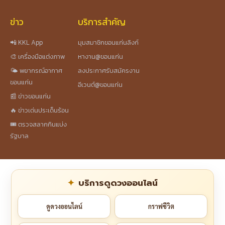
ข่าว
บริการสำคัญ
📲 KKL App
มุมสมาชิกขอนแก่นลิงก์
🎨 เครื่องมือแต่งภาพ
หางาน@ขอนแก่น
🌤️ พยากรณ์อากาศ
ลงประกาศรับสมัครงาน
ขอนแก่น
อีเวนต์@ขอนแก่น
📰 ข่าวขอนแก่น
🔥 ข่าวเด่นประเด็นร้อน
🎟️ ตรวจสลากกินแบ่ง
รัฐบาล
บริการดูดวงออนไลน์
ดูดวงออนไลน์
กราฟชีวิต