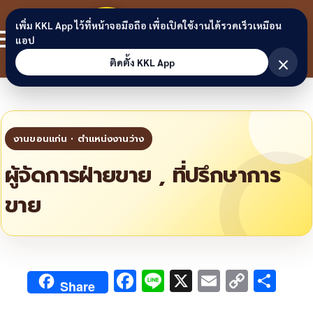
Skip to content
ขอนแก่น
เพิ่ม KKL App ไว้ที่หน้าจอมือถือ เพื่อเปิดใช้งานได้รวดเร็วเหมือน
สมาชิก
แอป
ลิงก์
×
ติดตั้ง KKL App
ผู้จัดการฝ่ายขาย , ที่ปรึกษาการ
ขาย
F
Li
X
E
C
S
Share
ac
n
m
o
h