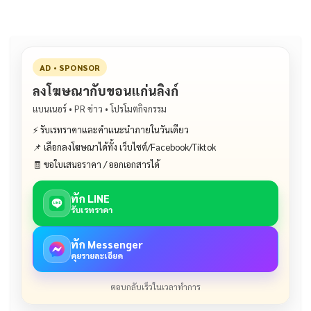
o
k
k
AD • SPONSOR
ลงโฆษณากับขอนแก่นลิงก์
แบนเนอร์ • PR ข่าว • โปรโมตกิจกรรม
⚡ รับเรทราคาและคำแนะนำภายในวันเดียว
📌 เลือกลงโฆษณาได้ทั้ง เว็บไซต์/Facebook/Tiktok
🧾 ขอใบเสนอราคา / ออกเอกสารได้
ทัก LINE
รับเรทราคา
ทัก Messenger
คุยรายละเอียด
ตอบกลับเร็วในเวลาทำการ