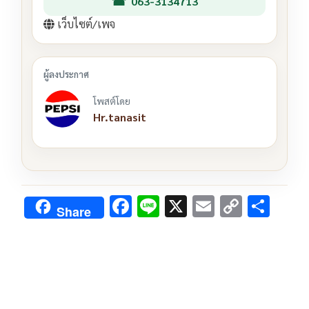
063-3134713
เว็บไซต์/เพจ
โพสต์โดย
Hr.tanasit
F
Li
X
E
C
S
Share
ac
n
m
o
h
e
e
ai
py
ar
b
l
Li
e
o
n