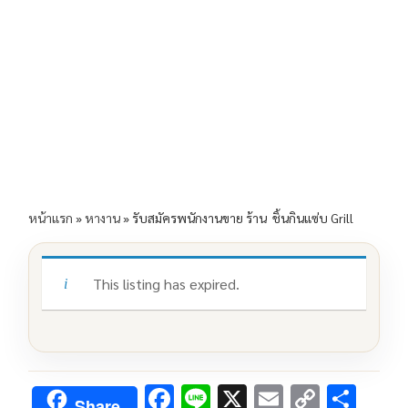
e
e
ai
py
ar
b
l
Li
e
o
n
o
k
k
หน้าแรก
»
หางาน
»
รับสมัครพนักงานขาย ร้าน ชิ้นกินแซ่บ Grill
This listing has expired.
F
Li
X
E
C
S
Share