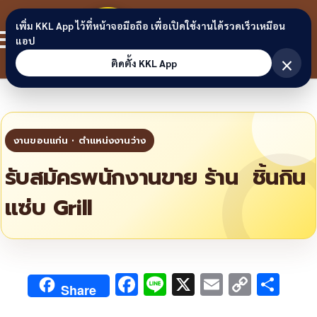
Skip to content
ขอนแก่น
เพิ่ม KKL App ไว้ที่หน้าจอมือถือ เพื่อเปิดใช้งานได้รวดเร็วเหมือน
สมาชิก
แอป
ลิงก์
×
ติดตั้ง KKL App
รับสมัครพนักงานขาย ร้าน ชิ้นกิน
แซ่บ Grill
F
Li
X
E
C
S
Share
ac
n
m
o
h