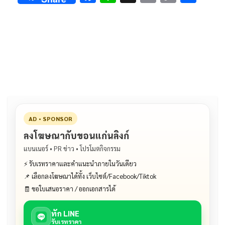
ac
n
m
o
h
e
e
ai
py
ar
b
l
Li
e
o
n
o
k
k
AD • SPONSOR
ลงโฆษณากับขอนแก่นลิงก์
แบนเนอร์ • PR ข่าว • โปรโมตกิจกรรม
⚡ รับเรทราคาและคำแนะนำภายในวันเดียว
📌 เลือกลงโฆษณาได้ทั้ง เว็บไซต์/Facebook/Tiktok
🧾 ขอใบเสนอราคา / ออกเอกสารได้
ทัก LINE
รับเรทราคา