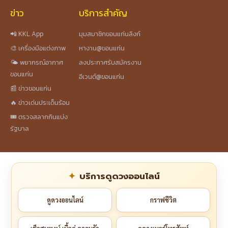
ข่าว
บริการสำคัญ
📲 KKL App
มุมสมาชิกขอนแก่นลิงก์
🎨 เครื่องมือแต่งภาพ
หางาน@ขอนแก่น
🌤️ พยากรณ์อากาศ
ลงประกาศรับสมัครงาน
ขอนแก่น
อีเวนต์@ขอนแก่น
📰 ข่าวขอนแก่น
🔥 ข่าวเด่นประเด็นร้อน
🎟️ ตรวจสลากกินแบ่ง
รัฐบาล
บริการดูดวงออนไลน์
ดูดวงออนไลน์
กราฟชีวิต