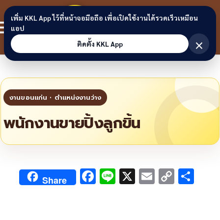
Skip to content
ขอนแก่น
เพิ่ม KKL App ไว้ที่หน้าจอมือถือ เพื่อเปิดใช้งานได้รวดเร็วเหมือน
สมาชิก
แอป
ลิงก์
×
ติดตั้ง KKL App
พนักงานขายปิ้งลูกขิ้น
F
Li
X
E
C
S
Share
ac
n
m
o
h
e
e
ai
py
ar