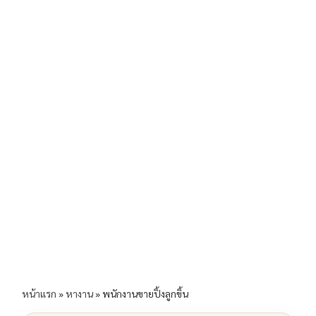
b
l
Li
e
o
n
o
k
k
หน้าแรก
»
หางาน
»
พนักงานขายปิ้งลูกขิ้น