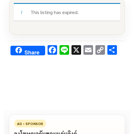
This listing has expired.
F
Li
X
E
C
S
Share
ac
n
m
o
h
e
e
ai
py
ar
b
l
Li
e
o
n
o
k
k
AD • SPONSOR
ลงโฆษณากับขอนแก่นลิงก์