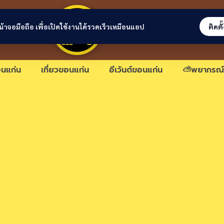
ขอนแก่นลิงก์
่หน้าจอมือถือ เพื่อเปิดใช้งานได้รวดเร็วเหมือนแอป
ติดตั
นแก่น
เที่ยวขอนแก่น
อีเว้นต์ขอนแก่น
⛅พยากรณ์