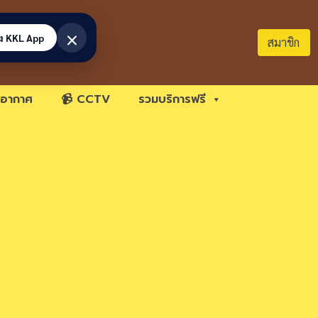
×
้ง KKL App
สมาชิก
อากาศ
📹 CCTV
รวมบริการฟรี