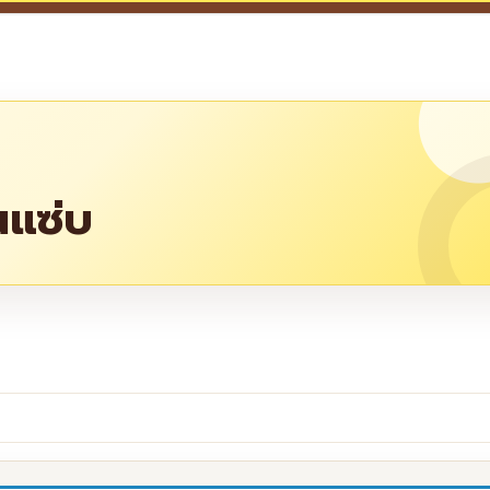
นแซ่บ
re