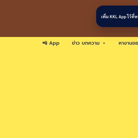
Skip to content
เพิ่ม KKL App ไว้ที
📲 App
ข่าว บทความ
หางานขอ