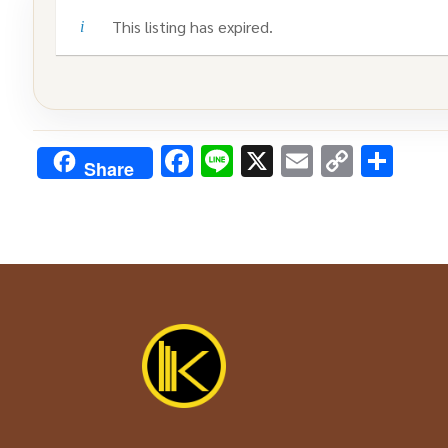
This listing has expired.
Facebook
Line
X
Email
Copy
Sha
Share
Link