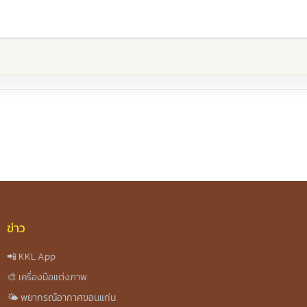
re
ข่าว
📲 KKL App
🎨 เครื่องมือแต่งภาพ
🌤️ พยากรณ์อากาศขอนแก่น