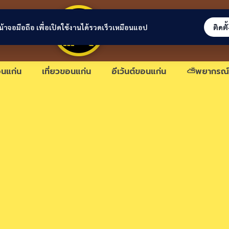
ขอนแก่นลิงก์
่หน้าจอมือถือ เพื่อเปิดใช้งานได้รวดเร็วเหมือนแอป
ติดตั
นแก่น
เที่ยวขอนแก่น
อีเว้นต์ขอนแก่น
⛅พยากรณ์