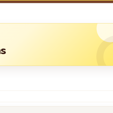
าร
re