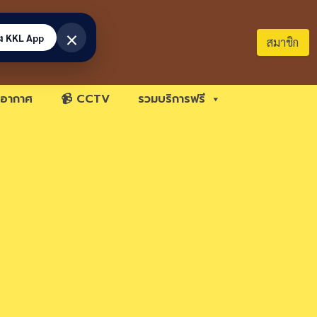
×
้ง KKL App
สมาชิก
อากาศ
📹 CCTV
รวมบริการฟรี