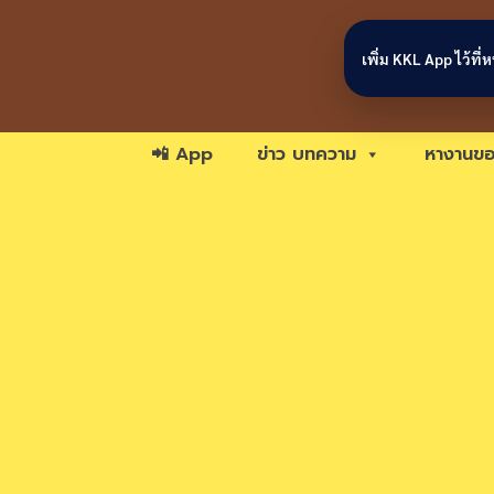
Skip to content
เพิ่ม KKL App ไว้ที
📲 App
ข่าว บทความ
หางานขอ