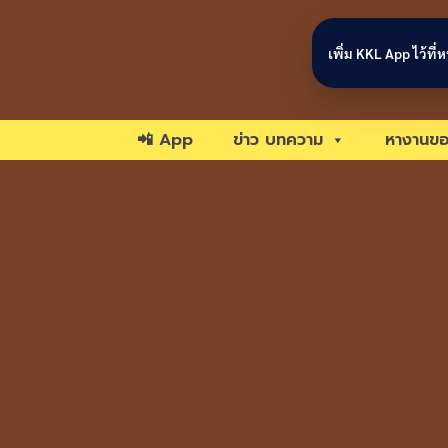
Skip to content
เพิ่ม KKL App ไว้ที
📲 App
ข่าว บทความ
หางานขอ