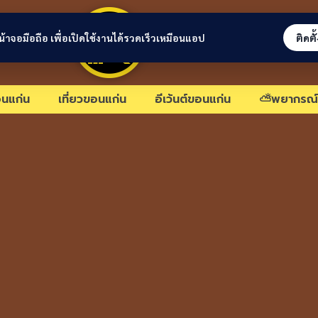
ขอนแก่นลิงก์
่หน้าจอมือถือ เพื่อเปิดใช้งานได้รวดเร็วเหมือนแอป
ติดตั
นแก่น
เที่ยวขอนแก่น
อีเว้นต์ขอนแก่น
⛅พยากรณ์