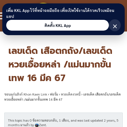
Skip to content
ขอนแก่น
เพิ่ม KKL App ไว้ที่หน้าจอมือถือ เพื่อเปิดใช้งานได้รวดเร็วเหมือน
สมาชิก
แอป
ลิงก์
×
ติดตั้ง KKL App
เลขเด็ด เสือตกถัง/เลขเด็ด
หวยเอื้อยหล่า /แม่นมากขั้น
เทพ 16 มีค 67
ขอนแก่นลิงก์ Khon Kaen Link
›
ฟอรั่ม
›
หวยเด็ดงวดนี้
›
เลขเด็ด เสือตกถัง/เลขเด็ด
หวยเอื้อยหล่า /แม่นมากขั้นเทพ 16 มีค 67
This topic has 0 ข้อความตอบกลับ, 1 เสียง, and was last updated
2 years, 5
months มาแล้ว
by
Zent
.