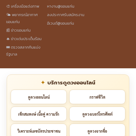
🎨 เครื่องมือแต่งภาพ
หางาน@ขอนแก่น
🌤️ พยากรณ์อากาศ
ลงประกาศรับสมัครงาน
ขอนแก่น
อีเวนต์@ขอนแก่น
📰 ข่าวขอนแก่น
🔥 ข่าวเด่นประเด็นร้อน
🎟️ ตรวจสลากกินแบ่ง
รัฐบาล
บริการดูดวงออนไลน์
ดูดวงออนไลน์
กราฟชีวิต
เช็กสมพงษ์ เนื้อคู่ ความรัก
ดูดวงเบอร์โทรศัพท์
วิเคราะห์เลขบัตรประชาชน
ดูดวงจากชื่อ