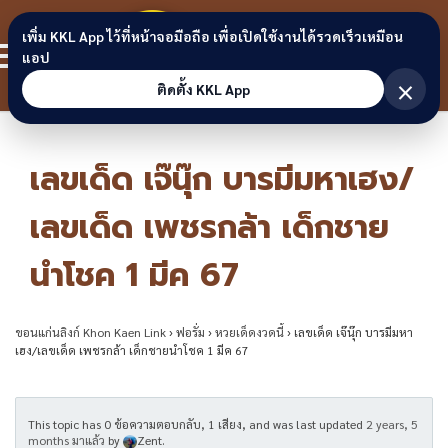
Skip to content
ขอนแก่น
เพิ่ม KKL App ไว้ที่หน้าจอมือถือ เพื่อเปิดใช้งานได้รวดเร็วเหมือน
สมาชิก
แอป
ลิงก์
×
ติดตั้ง KKL App
เลขเด็ด เจ๊นุ๊ก บารมีมหาเฮง/
เลขเด็ด เพชรกล้า เด็กชาย
นำโชค 1 มีค 67
ขอนแก่นลิงก์ Khon Kaen Link
›
ฟอรั่ม
›
หวยเด็ดงวดนี้
›
เลขเด็ด เจ๊นุ๊ก บารมีมหา
เฮง/เลขเด็ด เพชรกล้า เด็กชายนำโชค 1 มีค 67
This topic has 0 ข้อความตอบกลับ, 1 เสียง, and was last updated
2 years, 5
months มาแล้ว
by
Zent
.