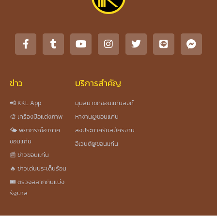
ข่าว
บริการสำคัญ
📲 KKL App
มุมสมาชิกขอนแก่นลิงก์
🎨 เครื่องมือแต่งภาพ
หางาน@ขอนแก่น
🌤️ พยากรณ์อากาศ
ลงประกาศรับสมัครงาน
ขอนแก่น
อีเวนต์@ขอนแก่น
📰 ข่าวขอนแก่น
🔥 ข่าวเด่นประเด็นร้อน
🎟️ ตรวจสลากกินแบ่ง
รัฐบาล