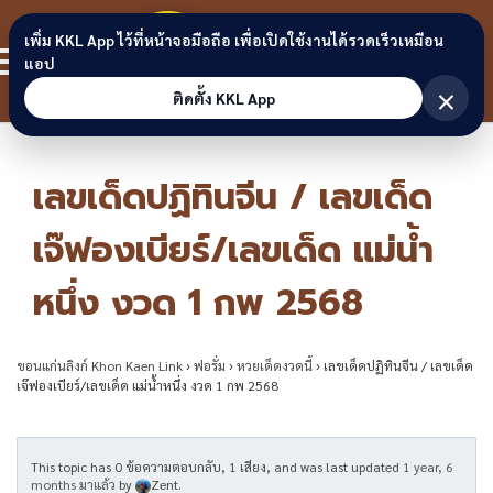
Skip to content
ขอนแก่น
เพิ่ม KKL App ไว้ที่หน้าจอมือถือ เพื่อเปิดใช้งานได้รวดเร็วเหมือน
สมาชิก
แอป
ลิงก์
×
ติดตั้ง KKL App
เลขเด็ดปฏิทินจีน / เลขเด็ด
เจ๊ฟองเบียร์/เลขเด็ด แม่น้ำ
หนึ่ง งวด 1 กพ 2568
ขอนแก่นลิงก์ Khon Kaen Link
›
ฟอรั่ม
›
หวยเด็ดงวดนี้
›
เลขเด็ดปฏิทินจีน / เลขเด็ด
เจ๊ฟองเบียร์/เลขเด็ด แม่น้ำหนึ่ง งวด 1 กพ 2568
This topic has 0 ข้อความตอบกลับ, 1 เสียง, and was last updated
1 year, 6
months มาแล้ว
by
Zent
.