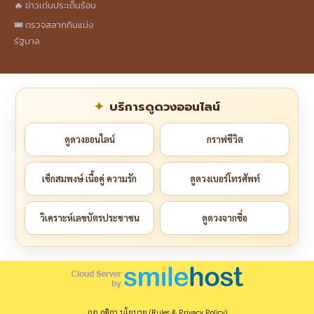
🔥 ข่าวเด่นประเด็นร้อน
🎟️ ตรวจสลากกินแบ่ง
รัฐบาล
บริการดูดวงออนไลน์
ดูดวงออนไลน์
กราฟชีวิต
เช็กสมพงษ์ เนื้อคู่ ความรัก
ดูดวงเบอร์โทรศัพท์
วิเคราะห์เลขบัตรประชาชน
ดูดวงจากชื่อ
กฎ กติกา นโยบาย (Rules & Privacy Policy)