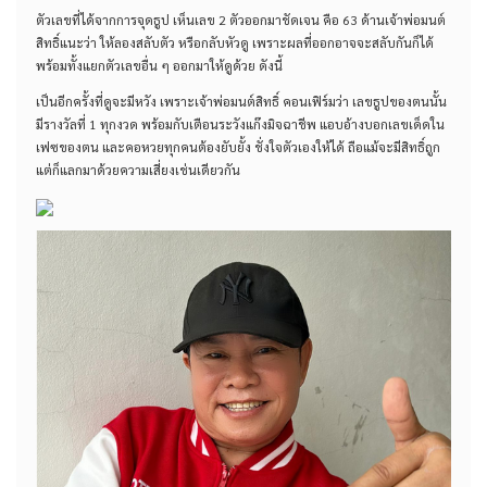
ตัวเลขที่ได้จากการจุดธูป เห็นเลข 2 ตัวออกมาชัดเจน คือ 63 ด้านเจ้าพ่อมนต์
สิทธิ์แนะว่า ให้ลองสลับตัว หรือกลับหัวดู เพราะผลที่ออกอาจจะสลับกันก็ได้
พร้อมทั้งแยกตัวเลขอื่น ๆ ออกมาให้ดูด้วย ดังนี้
เป็นอีกครั้งที่ดูจะมีหวัง เพราะเจ้าพ่อมนต์สิทธิ์ คอนเฟิร์มว่า เลขธูปของตนนั้น
มีรางวัลที่ 1 ทุกงวด พร้อมกับเตือนระวังแก๊งมิจฉาชีพ แอบอ้างบอกเลขเด็ดใน
เฟซของตน และคอหวยทุกคนต้องยับยั้ง ชั่งใจตัวเองให้ได้ ถือแม้จะมีสิทธิ์ถูก
แต่ก็แลกมาด้วยความเสี่ยงเช่นเดียวกัน