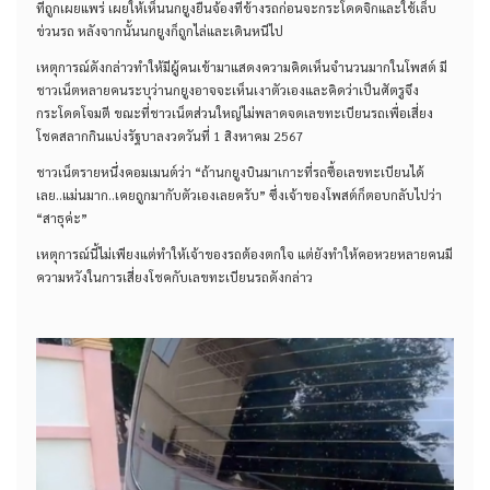
ที่ถูกเผยแพร่ เผยให้เห็นนกยูงยืนจ้องที่ข้างรถก่อนจะกระโดดจิกและใช้เล็บ
ข่วนรถ หลังจากนั้นนกยูงก็ถูกไล่และเดินหนีไป
เหตุการณ์ดังกล่าวทำให้มีผู้คนเข้ามาแสดงความคิดเห็นจำนวนมากในโพสต์ มี
ชาวเน็ตหลายคนระบุว่านกยูงอาจจะเห็นเงาตัวเองและคิดว่าเป็นศัตรูจึง
กระโดดโจมตี ขณะที่ชาวเน็ตส่วนใหญ่ไม่พลาดจดเลขทะเบียนรถเพื่อเสี่ยง
โชคสลากกินแบ่งรัฐบาลงวดวันที่ 1 สิงหาคม 2567
ชาวเน็ตรายหนึ่งคอมเมนต์ว่า “ถ้านกยูงบินมาเกาะที่รถซื้อเลขทะเบียนได้
เลย..แม่นมาก..เคยถูกมากับตัวเองเลยครับ” ซึ่งเจ้าของโพสต์ก็ตอบกลับไปว่า
“สาธุค่ะ”
เหตุการณ์นี้ไม่เพียงแต่ทำให้เจ้าของรถต้องตกใจ แต่ยังทำให้คอหวยหลายคนมี
ความหวังในการเสี่ยงโชคกับเลขทะเบียนรถดังกล่าว