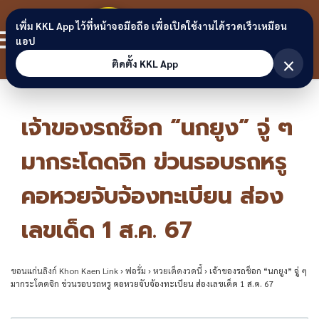
Skip to content
ขอนแก่น
เพิ่ม KKL App ไว้ที่หน้าจอมือถือ เพื่อเปิดใช้งานได้รวดเร็วเหมือน
สมาชิก
แอป
ลิงก์
×
ติดตั้ง KKL App
เจ้าของรถช็อก “นกยูง” จู่ ๆ
มากระโดดจิก ข่วนรอบรถหรู
คอหวยจับจ้องทะเบียน ส่อง
เลขเด็ด 1 ส.ค. 67
ขอนแก่นลิงก์ Khon Kaen Link
›
ฟอรั่ม
›
หวยเด็ดงวดนี้
›
เจ้าของรถช็อก “นกยูง” จู่ ๆ
มากระโดดจิก ข่วนรอบรถหรู คอหวยจับจ้องทะเบียน ส่องเลขเด็ด 1 ส.ค. 67