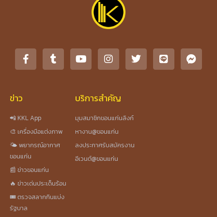
ข่าว
บริการสำคัญ
📲 KKL App
มุมสมาชิกขอนแก่นลิงก์
🎨 เครื่องมือแต่งภาพ
หางาน@ขอนแก่น
🌤️ พยากรณ์อากาศ
ลงประกาศรับสมัครงาน
ขอนแก่น
อีเวนต์@ขอนแก่น
📰 ข่าวขอนแก่น
🔥 ข่าวเด่นประเด็นร้อน
🎟️ ตรวจสลากกินแบ่ง
รัฐบาล