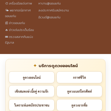
🎨 เครื่องมือแต่งภาพ
หางาน@ขอนแก่น
🌤️ พยากรณ์อากาศ
ลงประกาศรับสมัครงาน
ขอนแก่น
อีเวนต์@ขอนแก่น
📰 ข่าวขอนแก่น
🔥 ข่าวเด่นประเด็นร้อน
🎟️ ตรวจสลากกินแบ่ง
รัฐบาล
บริการดูดวงออนไลน์
ดูดวงออนไลน์
กราฟชีวิต
เช็กสมพงษ์ เนื้อคู่ ความรัก
ดูดวงเบอร์โทรศัพท์
วิเคราะห์เลขบัตรประชาชน
ดูดวงจากชื่อ