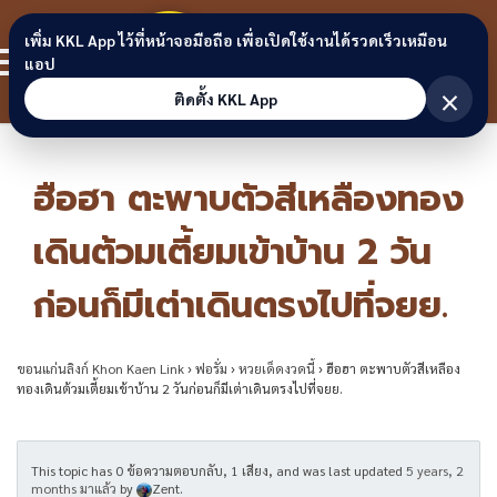
Skip to content
ขอนแก่น
เพิ่ม KKL App ไว้ที่หน้าจอมือถือ เพื่อเปิดใช้งานได้รวดเร็วเหมือน
สมาชิก
แอป
ลิงก์
×
ติดตั้ง KKL App
ฮือฮา ตะพาบตัวสีเหลืองทอง
เดินต้วมเตี้ยมเข้าบ้าน 2 วัน
ก่อนก็มีเต่าเดินตรงไปที่จยย.
ขอนแก่นลิงก์ Khon Kaen Link
›
ฟอรั่ม
›
หวยเด็ดงวดนี้
›
ฮือฮา ตะพาบตัวสีเหลือง
ทองเดินต้วมเตี้ยมเข้าบ้าน 2 วันก่อนก็มีเต่าเดินตรงไปที่จยย.
This topic has 0 ข้อความตอบกลับ, 1 เสียง, and was last updated
5 years, 2
months มาแล้ว
by
Zent
.