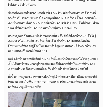
ตะพาบน้ำตัวดังกล่าวมาใส่กะละมัง และวันต่อมาได้นำมาใส่ไว้ในตู้กระจกที่ไว้
ใช้ใส่ปลา ตั้งไว้หน้าบ้าน
ซึ่งคนที่เดินผ่านไปมาและคนที่มาซื้อของที่ร้าน เมื่อเห็นตะพาบตัวดังกล่าวนี้
ต่างก็พากันแปลกประหลาดใจ และพูดเป็นเสียงเดียวกันว่า ตั้งแต่เกิดมายังไม่
เคยเห็นตะพาบสีเหลืองทองแบบนี้มาก่อน และเชื่อว่าตะพาบตัวนี้น่าจะนำโชค
ลาภมาให้เจ้าของบ้าน และชาวบ้านในหมู่บ้าน อย่างแน่นอน
นางกาญจนา ยังเปิดเผยอีกว่า หลังจากนั้น 2 วัน ยังได้มีเต่าจำนวน 1 ตัว ไม่รู้
เดินมาจากไหนเช่นกัน เดินต้วมเตี้ยมเข้ามาในบ้าน และเดินตรงไปที่รถ
จักรยานยนต์ที่จอดอยู่ข้างบ้าน และที่สำคัญทะเบียนรถยนต์คันดังกล่าว เลข
ทะเบียนตรงกับเลขที่บ้านคือ 191
ตนจึงเชื่อว่า ตะพาบตัวสีเหลืองทอง ตัวนี้น่าจะนำโชคลาภ มาให้จริงๆ และจะ
เลี้ยงไว้จนกว่าจะหมดอายุไขของมัน และก็ไม่พลาดที่นำบ้านเลขที่บ้าน และ
เลขทะเบียนรถจักรยานยนต์ที่ตรงกัน นำไปเสี่ยงโชค ในงวดที่จะถึงนี้
ทั้งนี้ นางกาญจนาและชาวบ้านส่วนใหญ่เชื่อว่าตะพาบสีทองดังกล่าวจะมาให้
โชคลาภ และเป็นสิริมงคลแก่ครอบครัวอย่างแน่นอน ขณะที่คอหวยไม่พลาด
พากันแห่มาดูเพื่อหาเลขเด็ด