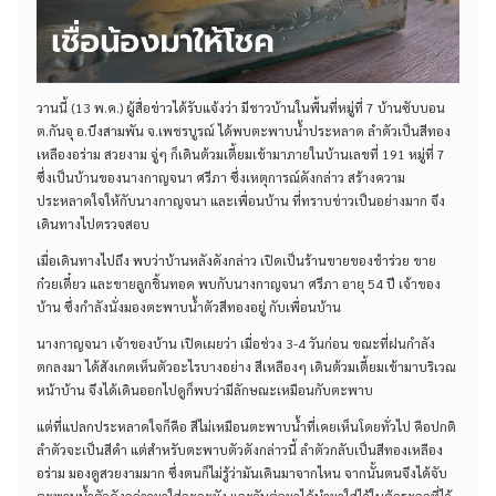
วานนี้ (13 พ.ค.) ผู้สื่อข่าวได้รับแจ้งว่า มีชาวบ้านในพื้นที่หมู่ที่ 7 บ้านซับบอน
ต.กันจุ อ.บึงสามพัน จ.เพชรบูรณ์ ได้พบตะพาบน้ำประหลาด ลำตัวเป็นสีทอง
เหลืองอร่าม สวยงาม จู่ๆ ก็เดินต้วมเตี้ยมเข้ามาภายในบ้านเลขที่ 191 หมู่ที่ 7
ซึ่งเป็นบ้านของนางกาญจนา ศรีภา ซึ่งเหตุการณ์ดังกล่าว สร้างความ
ประหลาดใจให้กับนางกาญจนา และเพื่อนบ้าน ที่ทราบข่าวเป็นอย่างมาก จึง
เดินทางไปตรวจสอบ
เมื่อเดินทางไปถึง พบว่าบ้านหลังดังกล่าว เปิดเป็นร้านขายของชำร่วย ขาย
ก๋วยเตี๋ยว และขายลูกชิ้นทอด พบกับนางกาญจนา ศรีภา อายุ 54 ปี เจ้าของ
บ้าน ซึ่งกำลังนั่งมองตะพาบน้ำตัวสีทองอยู่ กับเพื่อนบ้าน
นางกาญจนา เจ้าของบ้าน เปิดเผยว่า เมื่อช่วง 3-4 วันก่อน ขณะที่ฝนกำลัง
ตกลงมา ได้สังเกตเห็นตัวอะไรบางอย่าง สีเหลืองๆ เดินต้วมเตี้ยมเข้ามาบริเวณ
หน้าบ้าน จึงได้เดินออกไปดูก็พบว่ามีลักษณะเหมือนกับตะพาบ
แต่ที่แปลกประหลาดใจก็คือ สีไม่เหมือนตะพาบน้ำที่เคยเห็นโดยทั่วไป คือปกติ
ลำตัวจะเป็นสีดำ แต่สำหรับตะพาบตัวดังกล่าวนี้ ลำตัวกลับเป็นสีทองเหลือง
อร่าม มองดูสวยงามมาก ซึ่งตนก็ไม่รู้ว่ามันเดินมาจากไหน จากนั้นตนจึงได้จับ