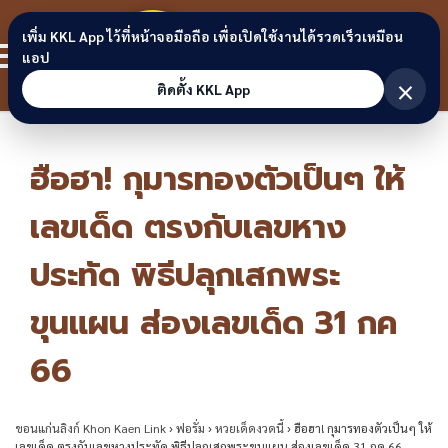
Skip to content
ขอนแก่น
เพิ่ม KKL App ไว้ที่หน้าจอมือถือ เพื่อเปิดใช้งานได้รวดเร็วเหมือน
สมาชิก
แอป
ลิงก์
×
ติดตั้ง KKL App
ฮือฮา! กุมารทองตัวเป็นๆ ให้
เลขเด็ด ตรงกับเลขหาง
ประทัด พิธีปลุกเสกพระ
ขุนแผน ส่องเลขเด็ด 31 กค
66
ขอนแก่นลิงก์ Khon Kaen Link
›
ฟอรั่ม
›
หวยเด็ดงวดนี้
›
ฮือฮา! กุมารทองตัวเป็นๆ ให้
เลขเด็ด ตรงกับเลขหางประทัด พิธีปลุกเสกพระขุนแผน ส่องเลขเด็ด 31 กค 66