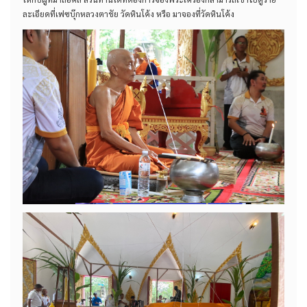
ละเอียดที่เฟซบุ๊กหลวงตาชัย วัดหินโค้ง หรือ มาจองที่วัดหินโค้ง