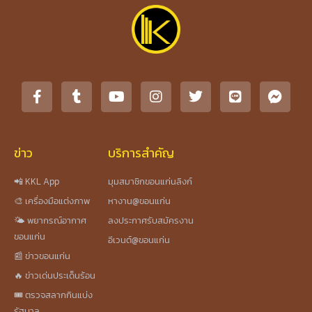
ข่าว
บริการสำคัญ
📲 KKL App
มุมสมาชิกขอนแก่นลิงก์
🎨 เครื่องมือแต่งภาพ
หางาน@ขอนแก่น
🌤️ พยากรณ์อากาศ
ลงประกาศรับสมัครงาน
ขอนแก่น
อีเวนต์@ขอนแก่น
📰 ข่าวขอนแก่น
🔥 ข่าวเด่นประเด็นร้อน
🎟️ ตรวจสลากกินแบ่ง
รัฐบาล