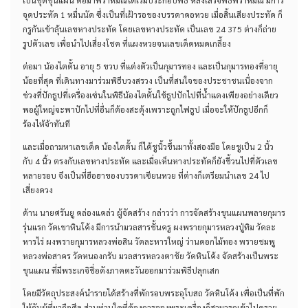
เป็นชุดขุนแผน ต่อมาพราหมณ์ได้เริ่มประกอบพิธี หลังเสร็จพิธีพราหมณ์ มีการ
จุดประทัด 1 หมื่นนัด ซึ่งเป็นที่เฝ้ารอของบรรดาคอหวย เมื่อสิ้นเสียงประทัด ก็
กรูกันเข้าลุ้นเลขหางประทัด โดยเลขหางประทัด เป็นเลข 24 375 ต่างก็ถ่าย
รูปตัวเลข เพื่อนำไปเสี่ยงโชค ที่แผงหวยจนเลขเด็ดหมดเกลี้ยง
ต่อมา น้องไตตั้น อายุ 5 ขวบ ที่แต่งตัวเป็นกุมารทอง และเป็นกุมารทองที่อายุ
น้อยที่สุด ที่เดินทางมาร่วมพิธีบวงสรวง เป็นที่สนใจของประชาชนเนื่องจาก
ช่วงที่ปักธูปที่เครื่องเซ่นในพิธีน้องไตตั้นใช้ธูปปักไปที่น้ำแดงเพียงอย่างเดียว
พอผู้ใหญ่จะพาปักไปที่อื่นก็ต้องสะดุ้งเพราะถูกไฟธูป เมื่อจะให้ปักธูปอีกก็
ร้องไห้จ้าทันที
และเมื่อถามหาเลขเด็ด น้องไตตั้น ก็ได้ชูนิ้วขึ้นมาทั้งสองมือ โดยชูเป็น 2 นิ้ว
กับ 4 นิ้ว ตรงกับเลขหางประทัด และเมื่อเห็นหางประทัดก็ยังชี้วนไปที่ตัวเลข
หลายรอบ จึงเป็นที่ฮือฮาของบรรดาเซียนหวย ที่ต่างก็เตรียมนำเลข 24 ไป
เสี่ยงดวง
ด้าน นายศรันยู คล่องแคล่ว ผู้จัดสร้าง กล่าวว่า การจัดสร้างขุนแผนพลายกุมาร
รุ่นแรก วัดเขาหินโค้ง มีการนำมวลสารชั้นครู ผงพรายกุมารหลวงปู่ทิม วัดละ
หารไร่ ผงพรายกุมารหลวงพ่อสิน วัดละหารใหญ่ ว่านดอกไม้ทอง พรายชมพู
หลวงพ่อสาคร วัดหนองกรับ มวลสารหลวงตาชัย วัดหินโค้ง จัดสร้างเป็นพระ
ขุนแผน ที่มีพระเกจิชื่อดังภาคตะวันออกมาร่วมพิธีปลุกเสก
โดยมีวัตถุประสงค์นำรายได้สร้างที่พักรอบพระอุโบสถ วัดหินโค้ง เพื่อเป็นที่พัก
ให้กับผู้ที่มาถือศีล ส่วนท่านใดที่ต้องการจองพระเครื่องก็สามารถเข้าไปดูราย