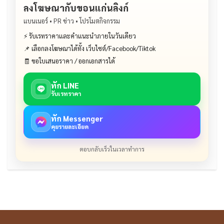
ลงโฆษณากับขอนแก่นลิงก์
แบนเนอร์ • PR ข่าว • โปรโมตกิจกรรม
⚡ รับเรทราคาและคำแนะนำภายในวันเดียว
📌 เลือกลงโฆษณาได้ทั้ง เว็บไซต์/Facebook/Tiktok
🧾 ขอใบเสนอราคา / ออกเอกสารได้
ทัก LINE
รับเรทราคา
ทัก Messenger
คุยรายละเอียด
ตอบกลับเร็วในเวลาทำการ