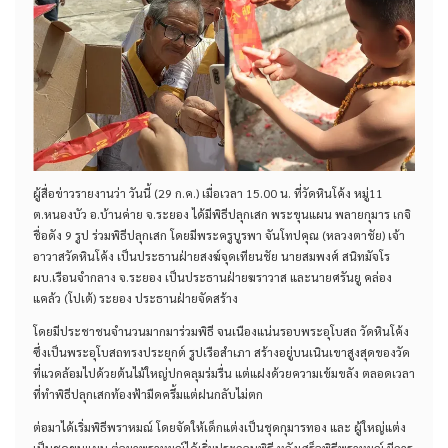
ผู้สื่อข่าวรายงานว่า วันนี้ (29 ก.ค.) เมื่อเวลา 15.00 น. ที่วัดหินโค้ง หมู่11
ต.หนองบัว อ.บ้านค่าย จ.ระยอง ได้มีพิธีปลุกเสก พระขุนแผน พลายกุมาร เกจิ
ชื่อดัง 9 รูป ร่วมพิธีปลุกเสก โดยมีพระครูบูรพา จันโทปคุณ (หลวงตาชัย) เจ้า
อาวาสวัดหินโค้ง เป็นประธานฝ่ายสงฆ์จุดเทียนชัย นายสมพงศ์ สนิทมัจโร
ผบ.เรือนจำกลาง จ.ระยอง เป็นประธานฝ่ายฆราวาส และนายศรันยู คล่อง
แคล้ว (โปเต้) ระยอง ประธานฝ่ายจัดสร้าง
โดยมีประชาชนจำนวนมากมาร่วมพิธี จนเนืองแน่นรอบพระอุโบสถ วัดหินโค้ง
ซึ่งเป็นพระอุโบสถทรงประยุกต์ รูปเรือสำเภา สร้างอยู่บนเนินเขาสูงสุดของวัด
ที่แวดล้อมไปด้วยต้นไม้ใหญ่ปกคลุมร่มรื่น แต่แฝงด้วยความเข้มขลัง ตลอดเวลา
ที่ทำพิธีปลุกเสกท้องฟ้ามืดครึ้มแต่ฝนกลับไม่ตก
ต่อมาได้เริ่มพิธีพราหมณ์ โดยจัดให้เด็กแต่งเป็นชุดกุมารทอง และ ผู้ใหญ่แต่ง