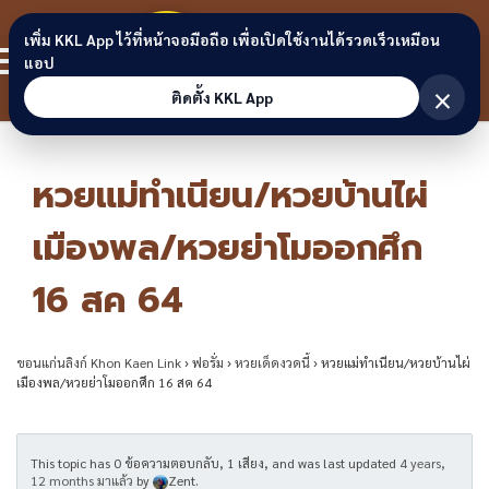
Skip to content
ขอนแก่น
เพิ่ม KKL App ไว้ที่หน้าจอมือถือ เพื่อเปิดใช้งานได้รวดเร็วเหมือน
สมาชิก
แอป
ลิงก์
×
ติดตั้ง KKL App
หวยแม่ทำเนียน/หวยบ้านไผ่
เมืองพล/หวยย่าโมออกศึก
16 สค 64
ขอนแก่นลิงก์ Khon Kaen Link
›
ฟอรั่ม
›
หวยเด็ดงวดนี้
›
หวยแม่ทำเนียน/หวยบ้านไผ่
เมืองพล/หวยย่าโมออกศึก 16 สค 64
This topic has 0 ข้อความตอบกลับ, 1 เสียง, and was last updated
4 years,
12 months มาแล้ว
by
Zent
.