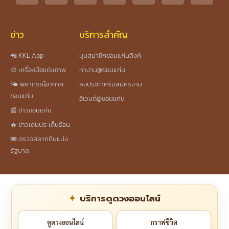
ข่าว
บริการสำคัญ
📲 KKL App
มุมสมาชิกขอนแก่นลิงก์
🎨 เครื่องมือแต่งภาพ
หางาน@ขอนแก่น
🌤️ พยากรณ์อากาศ
ลงประกาศรับสมัครงาน
ขอนแก่น
อีเวนต์@ขอนแก่น
📰 ข่าวขอนแก่น
🔥 ข่าวเด่นประเด็นร้อน
🎟️ ตรวจสลากกินแบ่ง
รัฐบาล
บริการดูดวงออนไลน์
ดูดวงออนไลน์
กราฟชีวิต