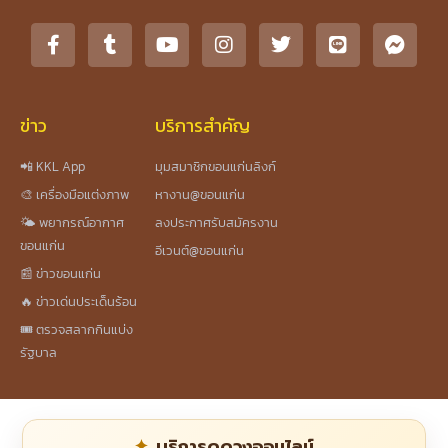
ข่าว
บริการสำคัญ
📲 KKL App
มุมสมาชิกขอนแก่นลิงก์
🎨 เครื่องมือแต่งภาพ
หางาน@ขอนแก่น
🌤️ พยากรณ์อากาศ
ลงประกาศรับสมัครงาน
ขอนแก่น
อีเวนต์@ขอนแก่น
📰 ข่าวขอนแก่น
🔥 ข่าวเด่นประเด็นร้อน
🎟️ ตรวจสลากกินแบ่ง
รัฐบาล
บริการดูดวงออนไลน์