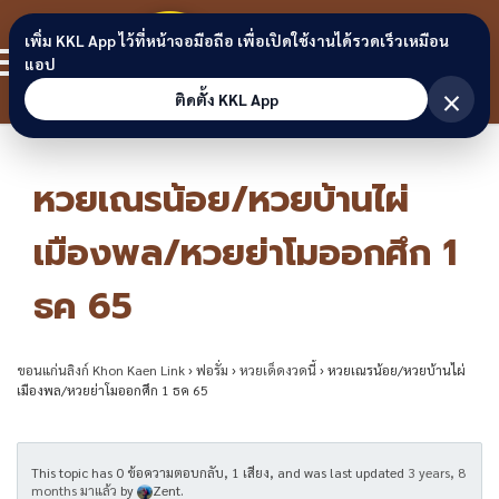
Skip to content
ขอนแก่น
เพิ่ม KKL App ไว้ที่หน้าจอมือถือ เพื่อเปิดใช้งานได้รวดเร็วเหมือน
สมาชิก
แอป
ลิงก์
×
ติดตั้ง KKL App
หวยเณรน้อย/หวยบ้านไผ่
เมืองพล/หวยย่าโมออกศึก 1
ธค 65
ขอนแก่นลิงก์ Khon Kaen Link
›
ฟอรั่ม
›
หวยเด็ดงวดนี้
›
หวยเณรน้อย/หวยบ้านไผ่
เมืองพล/หวยย่าโมออกศึก 1 ธค 65
This topic has 0 ข้อความตอบกลับ, 1 เสียง, and was last updated
3 years, 8
months มาแล้ว
by
Zent
.