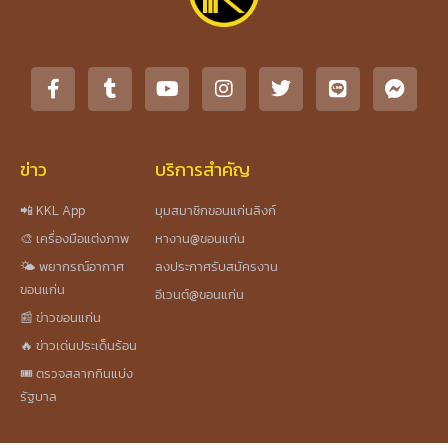
ข่าว
บริการสำคัญ
📲 KKL App
มุมสมาชิกขอนแก่นลิงก์
🎨 เครื่องมือแต่งภาพ
หางาน@ขอนแก่น
🌤️ พยากรณ์อากาศ
ลงประกาศรับสมัครงาน
ขอนแก่น
อีเวนต์@ขอนแก่น
📰 ข่าวขอนแก่น
🔥 ข่าวเด่นประเด็นร้อน
🎟️ ตรวจสลากกินแบ่ง
รัฐบาล