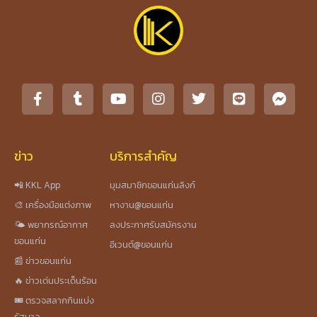
ข่าว
บริการสำคัญ
📲 KKL App
มุมสมาชิกขอนแก่นลิงก์
🎨 เครื่องมือแต่งภาพ
หางาน@ขอนแก่น
🌤️ พยากรณ์อากาศ
ลงประกาศรับสมัครงาน
ขอนแก่น
อีเวนต์@ขอนแก่น
📰 ข่าวขอนแก่น
🔥 ข่าวเด่นประเด็นร้อน
🎟️ ตรวจสลากกินแบ่ง
รัฐบาล