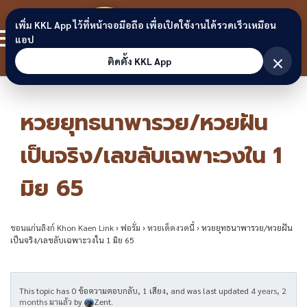
Skip to content
ขอนแก่น
เพิ่ม KKL App ไว้ที่หน้าจอมือถือ เพื่อเปิดใช้งานได้รวดเร็วเหมือน
สมาชิก
แอป
ลิงก์
×
ติดตั้ง KKL App
หวยยุทธนาพารวย/หวยฝัน
เป็นจริง/เลขลับเฉพาะวงใน 1
มิย 65
ขอนแก่นลิงก์ Khon Kaen Link
›
ฟอรั่ม
›
หวยเด็ดงวดนี้
›
หวยยุทธนาพารวย/หวยฝัน
เป็นจริง/เลขลับเฉพาะวงใน 1 มิย 65
This topic has 0 ข้อความตอบกลับ, 1 เสียง, and was last updated
4 years, 2
months มาแล้ว
by
Zent
.