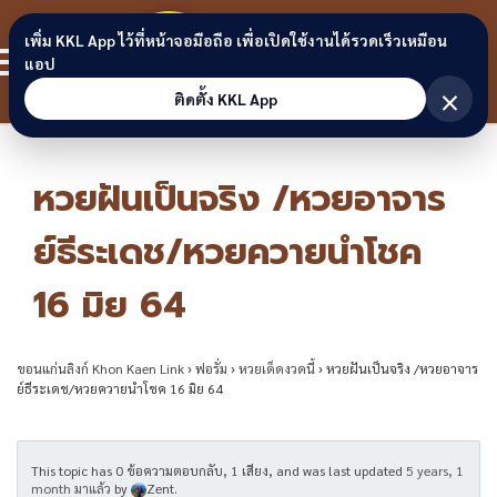
Skip to content
ขอนแก่น
เพิ่ม KKL App ไว้ที่หน้าจอมือถือ เพื่อเปิดใช้งานได้รวดเร็วเหมือน
สมาชิก
แอป
ลิงก์
×
ติดตั้ง KKL App
หวยฝันเป็นจริง /หวยอาจาร
ย์ธีระเดช/หวยควายนำโชค
16 มิย 64
ขอนแก่นลิงก์ Khon Kaen Link
›
ฟอรั่ม
›
หวยเด็ดงวดนี้
›
หวยฝันเป็นจริง /หวยอาจาร
ย์ธีระเดช/หวยควายนำโชค 16 มิย 64
This topic has 0 ข้อความตอบกลับ, 1 เสียง, and was last updated
5 years, 1
month มาแล้ว
by
Zent
.