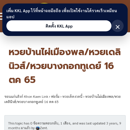
Skip to content
ขอนแก่น
เพิ่ม KKL App ไว้ที่หน้าจอมือถือ เพื่อเปิดใช้งานได้รวดเร็วเหมือน
สมาชิก
แอป
ลิงก์
×
ติดตั้ง KKL App
หวยบ้านไผ่เมืองพล/หวยเดลิ
นิวส์/หวยบางกอกทูเดย์ 16
ตค 65
ขอนแก่นลิงก์ Khon Kaen Link
›
ฟอรั่ม
›
หวยเด็ดงวดนี้
›
หวยบ้านไผ่เมืองพล/หวย
เดลินิวส์/หวยบางกอกทูเดย์ 16 ตค 65
This topic has 0 ข้อความตอบกลับ, 1 เสียง, and was last updated
3 years, 9
months มาแล้ว
by
Zent
.